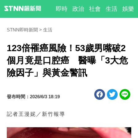
即時
政治
社會
生活
娛樂
STNN即時新聞
生活
123倍罹癌風險！53歲男嘴破2
個月竟是口腔癌 醫曝「3大危
險因子」與黃金警訊
發布時間：2026/6/3 18:19
記者王漫妮／新竹報導