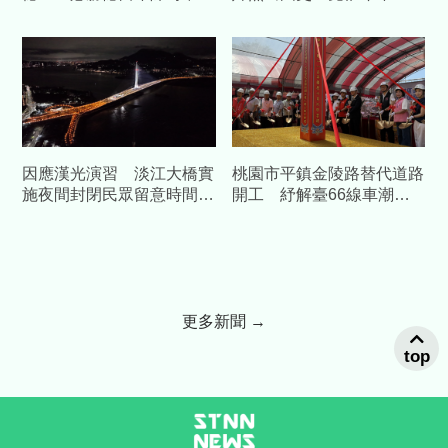
智
例本土傷寒」
因應漢光演習 淡江大橋實
桃園市平鎮金陵路替代道路
施夜間封閉民眾留意時間改
開工 紓解臺66線車潮中
道
央補助1.58億元
更多新聞 →
top