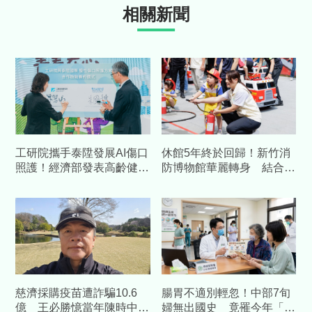
相關新聞
工研院攜手泰陞發展AI傷口
休館5年終於回歸！新竹消
照護！經濟部發表高齡健康
防博物館華麗轉身 結合科
科技 預估帶動數十億產值
技打造「沉浸式」防災場域
慈濟採購疫苗遭詐騙10.6
腸胃不適別輕忽！中部7旬
億 王必勝憶當年陳時中睿
婦無出國史 竟罹今年「首