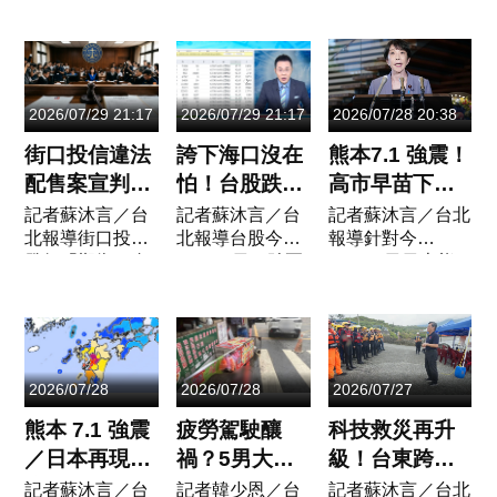
行政院經貿談判
地震，造成當地
護意識，基隆市警
負隅頑抗」
辦公室副總談判
嚴重災情與民生
察局少年隊於115
代表顏慧欣，今
衝擊。總統府發
年7月29日前往基
年初因病辭世引
言人郭雅慧今
隆浸信會辦理犯罪
爆了職場霸凌疑
（30）日代表政
預防宣導活動，向
2026/07/29 21:17
2026/07/29 21:17
2026/07/28 20:38
雲。行政院公布
府向日本表達深
教會青少年及家長
調查報告，認定
切慰問，並宣布
宣導...
街口投信違法
誇下海口沒在
熊本7.1 強震！
總談判...
總統賴清...
配售案宣判！
怕！台股跌破
高市早苗下令
胡亦嘉當庭比
四萬點 郭哲
「人命第一」
記者蘇沐言／台
記者蘇沐言／台
記者蘇沐言／台北
北報導街口投信
北報導台股今
報導針對今
中指藐視司
榮公開券商交
動員自衛隊
發行「期街口布
（29）日狂跌兩
（28）日日本熊
法 一審重判
易「1億元全
3600人連夜救
蘭特正2基金」
千點、直接跌破
本縣發生的最大震
7年罰1億
買0050」
援
爆發違法配售
4萬點大關，市
度7級強烈地震，
案，臺灣臺北地
場恐慌情緒蔓
日本政府於首相官
方法院今（29）
延。不過，知名
邸緊急成立「非常
日下午宣判，街
摩爾投顧分析師
災害対策本部」並
2026/07/28
2026/07/28
2026/07/27
口投信前董事長
郭哲榮（哲哲）
召開首次會議。擔
胡姓男子因共同
卻在臉書拋出震
任本部長的首...
熊本 7.1 強震
疲勞駕駛釀
科技救災再升
犯特別背信...
撼彈！他實現...
／日本再現震
禍？5男大生
級！台東跨單
度7級極淺層
遊台南失控衝
位海空實兵演
記者蘇沐言／台
記者韓少恩／台
記者蘇沐言／台北