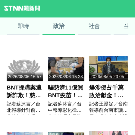
即時
政治
社會
生
2026/08/06 16:57
2026/08/06 15:23
2026/08/05 23:05
BNT採購案遭
騙慈濟11億買
爆涉侵占千萬
訴詐欺！慈
BNT疫苗！檢
政治獻金！前
濟：已委任理
調搜索台中豪
台南議長郭信
記者蘇沐言／台
記者蘇沐言／台
記者王漫妮／台南
北報導針對前彰
中報導彰化律師
報導前台南市議
律律師 將採
宅 查扣逾10
良「拿公款補
化律師公會理事
公會前理事長陳
長、現任台南市議
必要措施捍衛
億8千萬犯罪
個人債缺」 檢
長陳女等人涉嫌
女等人，涉嫌於
員郭信良侵佔公益
捐款人權益
所得
方起訴求重刑
假藉採購BNT疫
疫情期間假借採
1072萬元，今（5