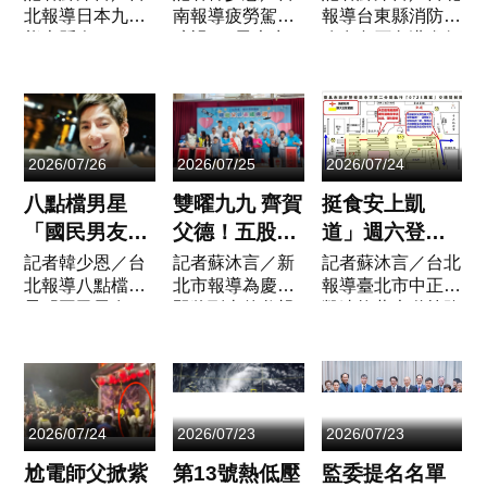
北報導日本九州
南報導疲勞駕駛
報導台東縣消防局
地震 新幹線
撞 勤奮「鋟
練 昔獲救外籍
熊本縣今（28）
釀禍？5男大生
昨在烏石鼻港進行
停駛、台積電
蚵女」無辜慘
男婿也來參一
日下午發生芮氏
遊台南失控衝
跨單位操演，這除
啟動疏散
死
腳
規模7.1的強烈地
撞，勤奮「鋟蚵
了是新設單位「科
震，最大震度達
女」無辜慘死。
技義消」首度上
到日本氣象廳震
（圖／翻攝畫
場，未來在警消、
度分級體系的最
面）新北市5名
海巡等多單位同時
2026/07/26
2026/07/25
2026/07/24
高等級「7
大學生趁著暑假
以科技救災下能更
級」。地震造成
相約到台南出
配合...
八點檔男星
雙曜九九 齊賀
挺食安上凱
當地多處房...
遊，沒想到昨
「國民男友」
父德！五股區
道」週六登
（2...
王凱驚傳猝
模範父親表
場！愛國西
記者韓少恩／台
記者蘇沐言／新
記者蘇沐言／台北
北報導八點檔男
北市報導為慶祝
報導臺北市中正區
逝 陳屍大安
揚 兩位99歲
路、羅斯福路
星「國民男友」
即將到來的父親
凱達格蘭大道等路
區住處享年43
人瑞爸爸成全
等路段 7/25 交
王凱驚傳猝逝，
節，新北市五股
段於115年7月25
歲
場亮點
通管制劃定
陳屍大安區住處
區公所於今
日（星期六）17
享年43歲。（圖
（25）日在觀音
時起舉辦「挺食安
／翻攝王凱臉
市民活動中心舉
上凱道」活動。挺
書）曾出演多部
辦「115年度模
食安上凱道」週六
2026/07/24
2026/07/23
2026/07/23
八點檔與偶像
範父親表揚活
登場！愛國西路、
劇、擁有帥氣外
動」，今年表揚
羅斯福...
尬電師父掀紫
第13號熱低壓
監委提名名單