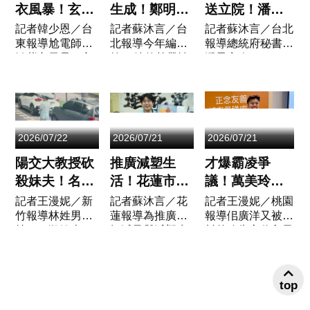
貌及「國民...
大會除了各里
衣風暴！玄濟
生成！鄭明典
送立院！潘孟
推...
宮遭檢舉 縣
揭「強風切」
安會面韓國
記者韓少恩／台
記者蘇沐言／台
記者蘇沐言／台北
東報導尬電師父
北報導今年編號
報導總統府秘書長
府限期「拆除
特徵：外圍雨
瑜 盼朝野合
掀紫衣風暴！玄
第13號的熱帶性
潘孟安今（23）
大限」已到：
帶恐影響台灣
作通過同意權
濟宮遭檢舉，縣
低氣壓（TD）已
日上午偕同第七屆
確定違建
審查
府限期「拆除大
生成。前中央氣
監察院正副院長、
限」已到：確定
象署署長鄭明典
監察委員被提名人
違建。（圖／翻
今（23）日發文
拜會立法院長韓國
攝畫面）台東縣
關注其最新動
瑜，分別介紹被提
2026/07/22
2026/07/21
2026/07/21
知名「玄濟宮」
態，提醒民眾雖
名人之專業背景及
近期爭議不斷，
然目前系統結構
經歷...
陽交大教授砍
推廣減塑生
才爆霸凌爭
不僅因...
仍有待整...
殺妹夫！名醫
活！花蓮市公
議！萬美玲子
沈政男發聲
所推出「特色
再遭爆嗆「我
記者王漫妮／新
記者蘇沐言／花
記者王漫妮／桃園
竹報導林姓男子
蓮報導為推廣垃
報導佀廣洋又被爆
「絕非爭產」
環保袋」 把在
媽監督你爸」
持刀狠殺妹夫。
圾減量與減塑生
料曾嗆朱立倫兒子
：兩年前早有
地山海風貌帶
佀廣洋曝真
新竹市日前發生
活，花蓮市公所
「我媽監督你爸
異常 校方急
回家
相：根本不認
一起震驚社會的
推出全新「花蓮
啦！」，佀廣洋發
回應
識
音樂教室命案！
特色環保袋」，
聲明駁斥。國民黨
top
任職於陽明交通
結合在地文化與
立委萬美玲兒子、
大學15年的43歲
環保理念，鼓勵
桃園市議員參選人