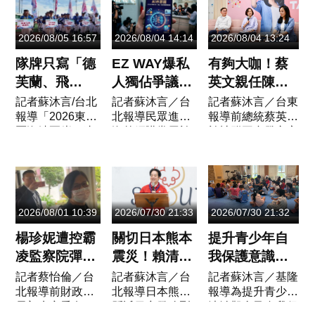
苗詐取鉅額顧問
購BNT疫苗名
日）檢方起訴。政
費一案，臺灣臺
義，向財團法人
治圈再炸震撼彈！
中地方檢察署於
慈濟傳播人文志
前台南市議長、現
2026/08/05 16:57
2026/08/04 14:14
2026/08/04 13:24
今（6）日正式
業基金會詐取11
任台南市議員郭信
將陳女等17人提
億6000萬餘元顧
良遭控...
隊牌只寫「德
EZ WAY爆私
有夠大咖！蔡
起公訴。...
問費並進行...
芙蘭、飛
人獨佔爭議！
英文親任陳瑩
揚」！台灣6
關務署3點澄
競選總部主
記者蘇沐言/台北
記者蘇沐言／台
​記者蘇沐言／台東
報導「2026東森
北報導民眾進行
報導前總統蔡英文
棒球隊赴中交
清 Cheap重
委、劉櫂豪出
盃海峽兩岸（連
海外網購常用於
於社群平台發文宣
流藏校名 陸
砲酸：火上加
任總幹事全力
城）青少年棒球
實名認證的
布，將親自擔任陳
委會發聲警告
油
布局台東
邀請賽」日前於
「EZWAY易利
瑩競選總部的主任
福建龍巖連城縣
委」App爆發獨
委員，並由劉櫂豪
「閩台棒壘球融
佔與個資爭議。
出任競選總部總幹
合發展基地」盛
立委林岱樺日前
事。蔡英文指出，
2026/08/01 10:39
2026/07/30 21:33
2026/07/30 21:32
大開賽。賽事主
質詢指出，經營
台東縣是她第一個
打「快樂棒球·...
EZWAY的「關貿
宣...
楊珍妮遭控霸
關切日本熊本
提升青少年自
網路」實為私人
凌監察院彈
震災！賴清
我保護意識！
公...
劾 前財長顏
德、蕭美琴與
基隆少年隊深
記者蔡怡倫／台
記者蘇沐言／台
記者蘇沐言／基隆
北報導前財政部
北報導日本熊本
報導為提升青少年
慶章聲明指她
卓榮泰個人名
入教會宣導反
長顏慶章愛女、
縣近日突發強烈
法治觀念及自我保
「瞞心昧己、
義各捐20萬元
毒與人身安全