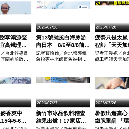
後首件民族核定
測。（圖／翻攝林老師氣
駢芘。繼「連淨
應西拉雅族人長
象站）根據中央氣象署今
傳檢出致癌物苯
期...
晨02時的颱風情資...
（Benzo[a...
2026/07/28
2026/07/28
謝李鴻源聲
第13號颱風白海豚游
疲勞只是太累
宜高鐵理
向日本 8/6至8/8前後
程師「天天加
一起阻擋失
安排往日本民眾要注
3症狀不理 一查
倫／台北報導反
記者蔡怡倫／台北報導氣
記者王漫妮／台北
伸宜蘭的前政委
象粉專林老師氣象站指
歲工程師天天加
政策
意
已腎衰竭第3
9)日再度指
出，原TD14已於昨（27）
絲球發炎，且已
民黨智庫負責人
日下午增強為今年第13號
腎衰竭第三期」
授昨天公開聲
颱風—白海豚，從最新衛
族長期感到疲勞
北宜高鐵，由衷
星動態影像顯示，白海豚
是單純熬夜或工
並公開...
颱風的螺旋狀...
成。...
2026/07/27
2026/07/26
買麥香爽中
新竹市冰品飲料稽查
暑假出遊當心
115年5-6月
結果出爐！17家店抽
鐵腕重罰 「
開獎 7-
驗21品項「全數合
際」爆財務危
妮／台北報導財
記者王漫妮／新竹報導新
記者王漫妮／台