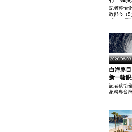
環境競賽
記者蔡怡
政部今（5
場吸睛
「2026
境大專院
禮，行政
出席致詞
董建宏共同
2026/08/03
白海豚目
新一輪眼
度減弱為
記者蔡怡
象粉專台
氣特急指
正在進行
換，加上
差，強度
風，颱風眼也