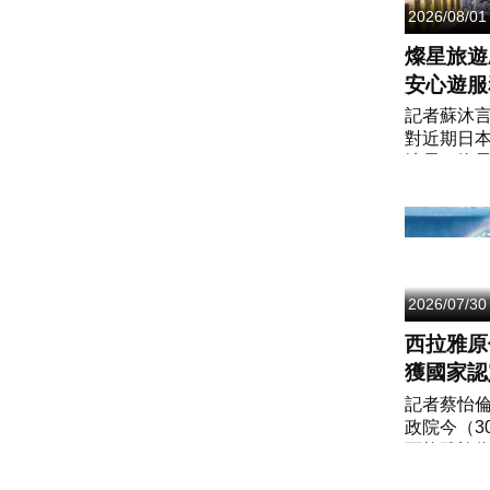
2026/08/01
燦星旅遊
安心遊
以旅客安
記者蘇沐
對近期日
地震，燦
關注當地
受影響地
與祝福。
持「安全第一
2026/07/30
西拉雅原
獲國家認
艘高緯度
記者蔡怡
政院今（3
將承名啟
西拉雅族
成《平埔