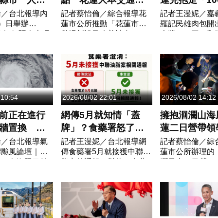
學生團隊同
題公園將開放體驗
一發票」大獎
倫／台北報導內
記者蔡怡倫／綜合報導花
記者王漫妮／嘉
）日舉辦
蓮市公所推動「花蓮市遊
羅記民雄肉包開出
分曝光
馬路好行暨人本環
憩場新設及改善計畫」，
大獎。（圖／翻
校競賽」頒獎典
其中以大本公園打造的
嘉義人」臉書）
院長卓榮泰受邀
「交通主題公園」已完
（4）日下午正式
，與內政部次長
工，即將在近日內對外開
年5、6月統一發
表揚地方政...
放。花蓮市長魏嘉彥...
冊，本期一...
 10:54
2026/08/02 22:01
2026/08/02 14:12
前正在進行
網傳5月就知情「蓋
擁抱洄瀾山海
牆置換 強
牌」？食藥署怒了！
蓮二日營帶領
中度颱風
強硬聲明揭真相：勿
探索花蓮自然
倫／台北報導氣
記者王漫妮／台北報導網
記者蔡怡倫／綜
灣颱風論壇｜天
傳食藥署5月就接獲中聯油
蓮市公所辦理的「
造謠
出，白海豚目前
脂案的通報，對此，食藥
瀾風土二日營」
新一輪眼牆置
署火速澄清。針對網路謠
幕，共有30位學
周遭環境逐漸轉
言指稱食品藥物管理署早
天一夜的深度體
已減弱為中度颱
在今年5月就接獲中聯油脂
過共生農法、生
逐漸...
案的油品異常...
機農作...