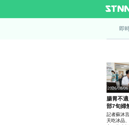
即
2026/08/06
腸胃不適
部7旬婦
罹今年「
記者蘇沐
天吃冰品
寒」
心！衛生