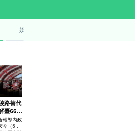
娛樂
陵路替代
解臺66線
.58億元
合報導內政
宏今（6）
平鎮區金陵