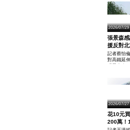
法》施行
程序，回
年推動正名的
2026/07/29
張景森感
援反對北
念 大家
記者蔡怡
對高鐵延
控的國家
張景森今(2
出，對國
李鴻源教
援，反對
表示肯定。他
2026/07/27
花10元
200萬！
統一發票
記者王漫