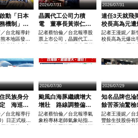
2026/07/31
2026/07/31
啟動「日本
晶圓代工公司力積
連任3天就飛
服務機制」
電 董事長黃崇仁因
校長高為元遭
心為優先
心肺衰竭睡夢中離世
找馬」選國外
言／台北報導針
記者蔡怡倫／台北報導股
記者王漫妮／新
本熊本地區發生
票上市公司，晶圓代工力
校長高為元爆出
方急發聲明
星旅遊持續密切
積電31日公告，董事長黃
今（31日）緊急
最新資訊，並向
崇仁先生於今（31日）中
立清華大學校長
區表達誠摯關心
午，因心肺衰竭於自宅睡
（2026）5月1
燦星旅遊始終秉
夢中安詳離世，由副董事
第二任期，任期
、...
長謝再居依法代...
預計到20...
2026/07/30
2026/07/29
住民族身分
颱風白海豚繼續增大
知名品牌也淪
定 海巡首
增壯 路線調整偏西
餘苦茶油驚檢
遠洋巡護船
行進不確定性大
物苯駢芘超標
倫／台北報導行
記者蔡怡倫／台北報導氣
記者王漫妮／台
0）日正式核定
象粉專林老師氣象站指
豐餘生技股份有
航
收近千瓶、預
為原住民族，完
出，白海豚颱風，繼續增
主通報，旗下熱
原住民族群身分
大、增壯！白海豚颱風預
金花小菓苦茶油