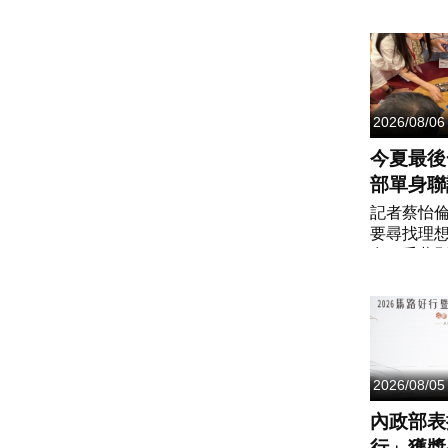
署今（6）
現今年首
病例。一名
多歲女性，雖
2026/08/06
今夏最後
部單身聯
加碼首對
記者蔡怡
要尋找理
拉鑽石對
友，千萬
最後機會！
「遇見心
活動，今
程，將於9月
2026/08/05
內政部表
行」獲獎