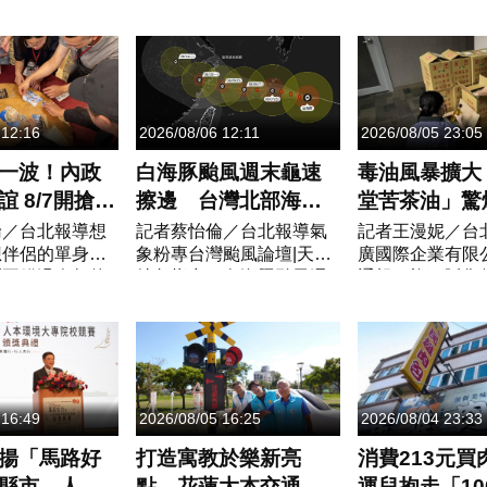
日公布，國內出
習，淡江大橋將進行夜間
路五、六段替代
例本土傷寒確定
封閉，交通部特別請大家
程」開工典禮。
住在中部的70
注意改道。封閉時
示，目前的單一
然...
間:8/6（四）20:00－8/7...
是連接...
 12:16
2026/08/06 12:11
2026/08/05 23:05
一波！內政
白海豚颱風週末龜速
毒油風暴擴大
誼 8/7開搶
擦邊 台灣北部海面
堂苦茶油」驚
結婚送「1克
躲不過
癌物超標 北
倫／台北報導想
記者蔡怡倫／台北報導氣
記者王漫妮／台
想伴侶的單身朋
象粉專台灣颱風論壇|天氣
廣國際企業有限
戒」
急下架
別再錯過今年的
特急指出，白海豚颱風週
通報，旗下販售
內政部115年
末龜速擦邊，過去一天，
「苯駢芘」超標
動時」單身聯誼
颱風預報的大方向並未改
持續擴大！臺北
年最後一波行
變，各大機構及模式，仍
（5）日晚間接
和10月...
維持往西直襲中...
際企業...
 16:49
2026/08/05 16:25
2026/08/04 23:33
揚「馬路好
打造寓教於樂新亮
消費213元買
縣市 人本
點 花蓮大本交通主
運兒抱走「10