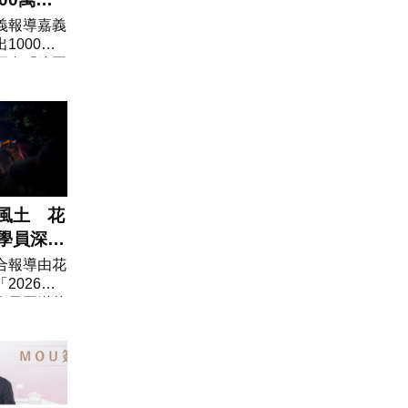
 名店身
義報導嘉義
1000萬
攝自「綠豆
財政部今
公布115
票中獎清
風土 花
學員深度
魅力
合報導由花
2026洄
今天圓滿落
員參與兩
驗活動，透
態夜觀、有