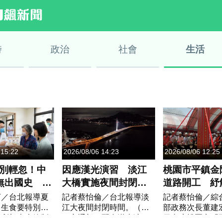
時
政治
社會
生活
 15:22
2026/08/06 14:23
2026/08/06 12:25
別輕忽！中
因應漢光演習 淡江
桃園市平鎮金
無出國史 竟
大橋實施夜間封閉民
道路開工 紓
首例本土傷
眾留意時間改道
車潮中央補助1
言／台北報導夏
記者蔡怡倫／台北報導淡
記者蔡怡倫／綜
、生食要特別留
江大夜間封閉時間。（圖
部政務次長董建
福利部疾病管制
／交通部）配合漢光演
日出席桃園市「