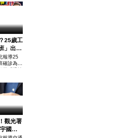
苦茶油」驚
駢芘
？25歲工
班」出現
...竟
報導25
班確診為腎
期
併發「慢性
。不少上班
，總以為只
作壓力大造
！觀光署
環宇國
機勒令停
北報導交通