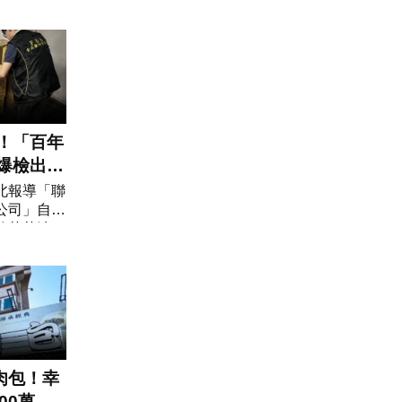
道路新闢工
董建宏表
線道的路網
！「百年
爆檢出致
市府鐵腕
北報導「聯
公司」自主
的苦茶油
。毒油風暴
市衛生局今
獲「聯廣國
肉包！幸
00萬統