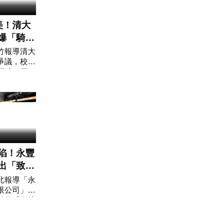
美！清大
爆「騎驢
校長 校
竹報導清大
爭議，校方
回應。國
高為元今年
日才剛續任
長達4年，
陷！永豐
出「致癌
」 急回
北報導「永
限公司」自
防性下架
銷的「在地
」也檢出苯