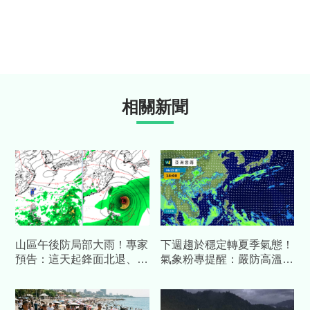
相關新聞
山區午後防局部大雨！專家
下週趨於穩定轉夏季氣態！
預告：這天起鋒面北退、進
氣象粉專提醒：嚴防高溫與
入「炙熱如夏」高溫期
午後雷陣雨