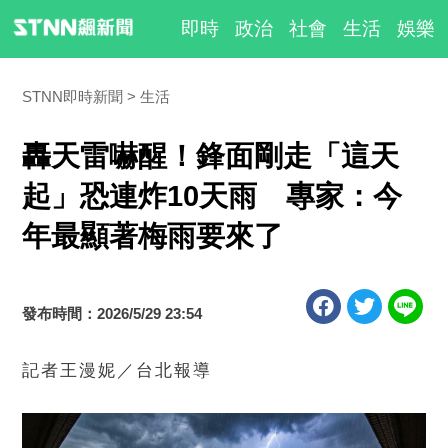
即時
政治
社會
生活
娛樂
STNN即時新聞
生活
轟天雷嚇醒！鋒面剛走「這天
起」恐連炸10天雨 專家：今
年最顯著梅雨要來了
發布時間：2026/5/29 23:54
記者王漫妮／台北報導