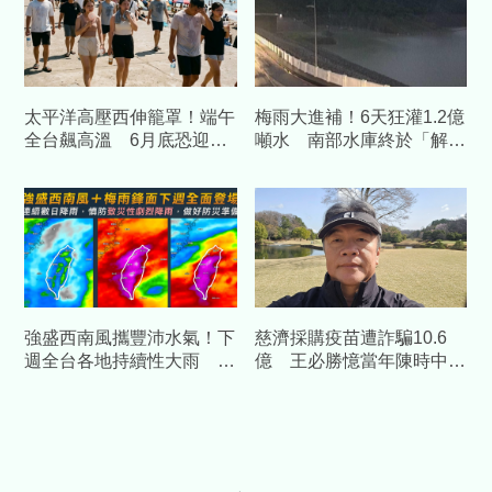
太平洋高壓西伸籠罩！端午
梅雨大進補！6天狂灌1.2億
全台飆高溫 6月底恐迎新
噸水 南部水庫終於「解
一波颱風活躍期
渴」
強盛西南風攜豐沛水氣！下
慈濟採購疫苗遭詐騙10.6
週全台各地持續性大雨 南
億 王必勝憶當年陳時中睿
部迎風面降雨時間最長
智