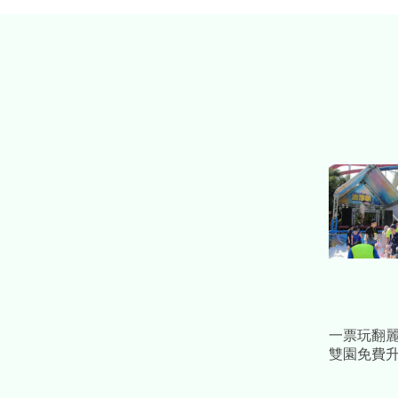
一票玩翻
雙園免費升
趴、看火