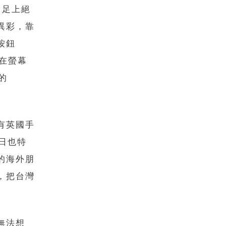
」足上絕
異彩，靠
按鈕
守在螢幕
的
有英國手
日也特
的海外朋
，把台灣
無法想