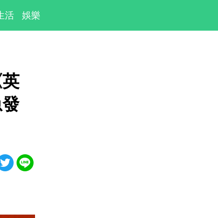
生活
娛樂
《英
急發