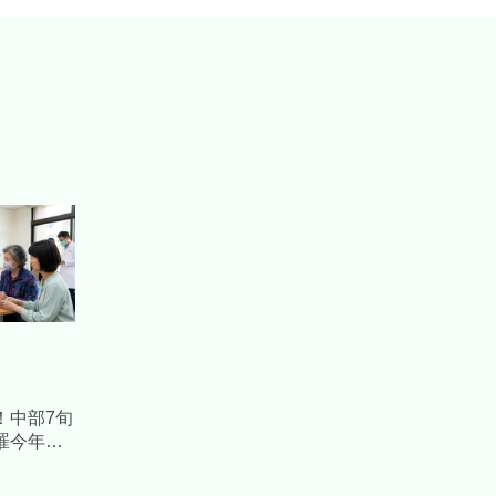
！中部7旬
罹今年
」