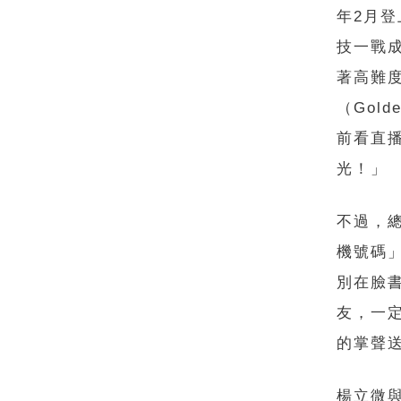
年2月
技一戰
著高難
（Gol
前看直
光！」
不過，
機號碼
別在臉
友，一
的掌聲
楊立微