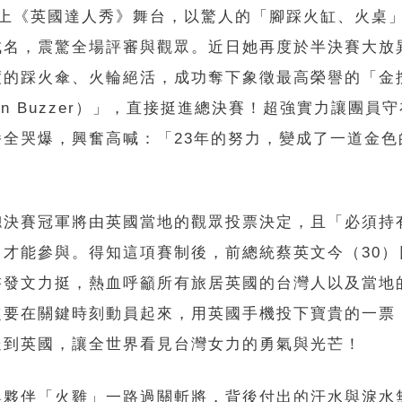
登上《英國達人秀》舞台，以驚人的「腳踩火缸、火桌
成名，震驚全場評審與觀眾。近日她再度於半決賽大放
度的踩火傘、火輪絕活，成功奪下象徵最高榮譽的「金
den Buzzer）」，直接挺進總決賽！超強實力讓團員
播全哭爆，興奮高喊：「23年的努力，變成了一道金色
總決賽冠軍將由英國當地的觀眾投票決定，且「必須持
」才能參與。得知這項賽制後，前總統蔡英文今（30）
書發文力挺，熱血呼籲所有旅居英國的台灣人以及當地
定要在關鍵時刻動員起來，用英國手機投下寶貴的一票
送到英國，讓全世界看見台灣女力的勇氣與光芒！
與夥伴「火雞」一路過關斬將，背後付出的汗水與淚水