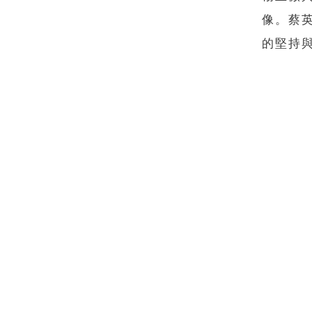
像。蔡
的堅持