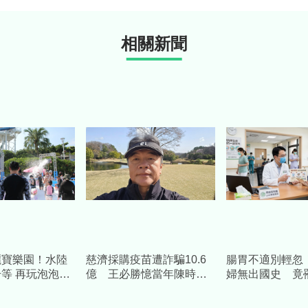
相關新聞
麗寶樂園！水陸
慈濟採購疫苗遭詐騙10.6
腸胃不適別輕忽
等 再玩泡泡
億 王必勝憶當年陳時中
婦無出國史 竟
舞秀
睿智
「首例本土傷寒