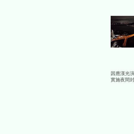
因應漢光
實施夜間
間改道