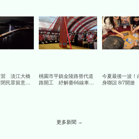
演習 淡江大橋
桃園市平鎮金陵路替代道
今夏最後一波！
封閉民眾留意時
路開工 紓解臺66線車潮
身聯誼 8/7開
中央補助1.58億元
結婚送「1克拉
更多新聞 →