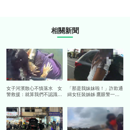
相關新聞
女子河濱散心不慎落水 女
「那是我妹妹啦！」詐欺通
警救援：就算我們不認識
緝女狂裝姊姊 鷹眼警一句
我也會跳下來幫妳
靈魂拷問秒認栽