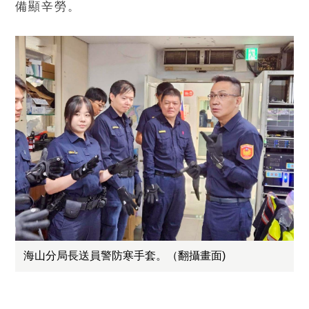
備顯辛勞。
海山分局長送員警防寒手套。（翻攝畫面)