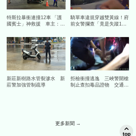
特斯拉暴衝連撞12車 「護
騎單車違規穿越雙黃線！府
國賓士」神救援 車主：幸
前女警攔查「竟是失蹤1年
好撞到我的車
人口」
新莊新樹路水管裂滲水 新
拒檢衝撞逃逸 三峽警開槍
莊警加強管制疏導
制止查扣毒品證物 交通違
規最高開罰20萬
更多新聞 →
top