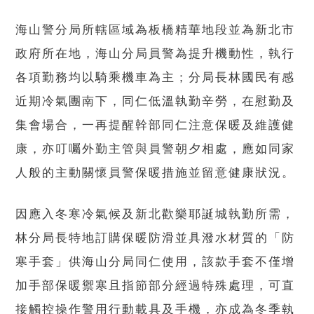
海山警分局所轄區域為板橋精華地段並為新北市
政府所在地，海山分局員警為提升機動性，執行
各項勤務均以騎乘機車為主；分局長林國民有感
近期冷氣團南下，同仁低溫執勤辛勞，在慰勤及
集會場合，一再提醒幹部同仁注意保暖及維護健
康，亦叮囑外勤主管與員警朝夕相處，應如同家
人般的主動關懷員警保暖措施並留意健康狀況。
因應入冬寒冷氣候及新北歡樂耶誕城執勤所需，
林分局長特地訂購保暖防滑並具潑水材質的「防
寒手套」供海山分局同仁使用，該款手套不僅增
加手部保暖禦寒且指節部分經過特殊處理，可直
接觸控操作警用行動載具及手機，亦成為冬季執