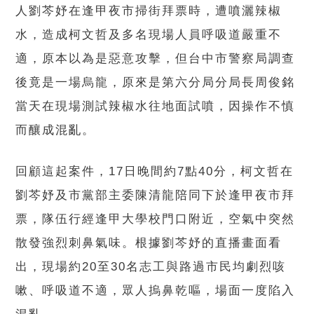
人劉芩妤在逢甲夜市掃街拜票時，遭噴灑辣椒
水，造成柯文哲及多名現場人員呼吸道嚴重不
適，原本以為是惡意攻擊，但台中市警察局調查
後竟是一場烏龍，原來是第六分局分局長周俊銘
當天在現場測試辣椒水往地面試噴，因操作不慎
而釀成混亂。
回顧這起案件，17日晚間約7點40分，柯文哲在
劉芩妤及市黨部主委陳清龍陪同下於逢甲夜市拜
票，隊伍行經逢甲大學校門口附近，空氣中突然
散發強烈刺鼻氣味。根據劉芩妤的直播畫面看
出，現場約20至30名志工與路過市民均劇烈咳
嗽、呼吸道不適，眾人摀鼻乾嘔，場面一度陷入