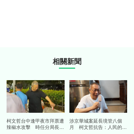
相關新聞
柯文哲台中逢甲夜市拜票遭
涉京華城案延長境管八個
辣椒水攻擊 時任分局長周
月 柯文哲抗告：人民的自
俊銘不起訴
由限制不應建立在臆測推論