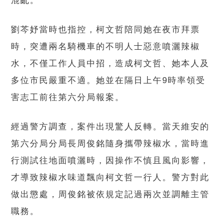
混亂。
劉芩妤當時也指控，柯文哲陪同她在夜市拜票
時，突遭兩名騎機車的不明人士惡意噴灑辣椒
水，不僅工作人員中招，造成柯文哲、她本人及
多位市民嚴重不適。她並在隔日上午9時率領受
害志工前往第六分局報案。
經過警方調查，案件出現驚人反轉。當天維安的
第六分局分局長周俊銘隨身攜帶辣椒水，當時進
行測試往地面噴灑時，因操作不慎且風向影響，
才導致辣椒水味道飄向柯文哲一行人。警方對此
做出懲處，周俊銘被依規定記過兩次並調離主管
職務。