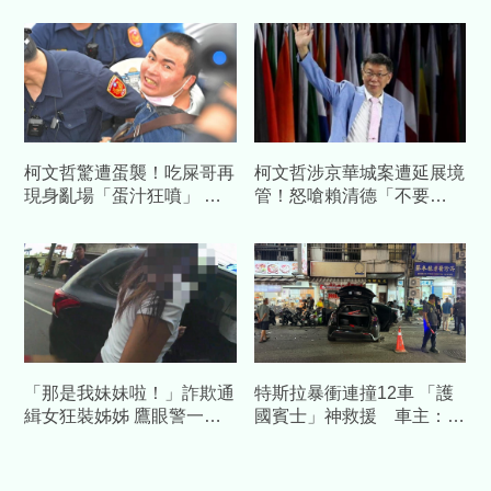
柯文哲驚遭蛋襲！吃屎哥再
柯文哲涉京華城案遭延展境
現身亂場「蛋汁狂噴」 民
管！怒嗆賴清德「不要
眾黨怒了：絕不寬貸
臉」：再戴電子腳鐐就刻他
名字
「那是我妹妹啦！」詐欺通
特斯拉暴衝連撞12車 「護
緝女狂裝姊姊 鷹眼警一句
國賓士」神救援 車主：幸
靈魂拷問秒認栽
好撞到我的車