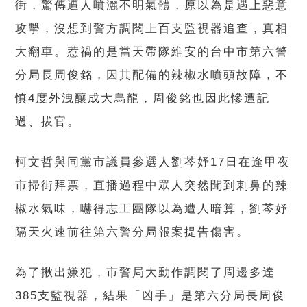
街，驚傳遭人噴灑不明氣體，原以為是遇上惡意
攻擊，沒想到警方調閱上百支監視器追查，真相
大翻車。惹禍的是當天帶隊維安的台中市第六警
分局長周俊銘，因其配備的辣椒水噴頭故障，不
慎4度外洩釀成大烏龍，周俊銘也因此慘遭記
過、拔官。
柯文哲與同黨市議員參選人劉芩妤17日在逢甲夜
市掃街拜票，直播過程中眾人突然聞到刺鼻的辣
椒水氣味，嚇得志工團隊以為遭人暗算，劉芩妤
隔天火速前往第六警分局報案提告傷害。
為了揪出嫌犯，市警局大動作調閱了周邊多達
385支監視器，結果「凶手」是第六分局長周俊