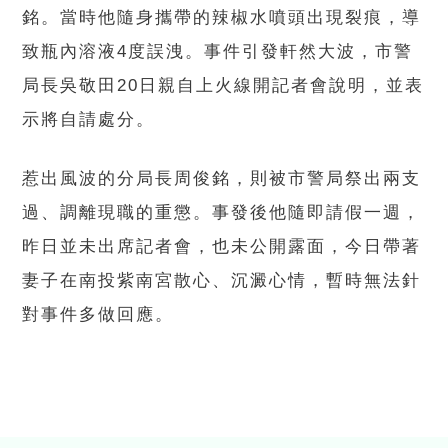
銘。當時他隨身攜帶的辣椒水噴頭出現裂痕，導
致瓶內溶液4度誤洩。事件引發軒然大波，市警
局長吳敬田20日親自上火線開記者會說明，並表
示將自請處分。
惹出風波的分局長周俊銘，則被市警局祭出兩支
過、調離現職的重懲。事發後他隨即請假一週，
昨日並未出席記者會，也未公開露面，今日帶著
妻子在南投紫南宮散心、沉澱心情，暫時無法針
對事件多做回應。