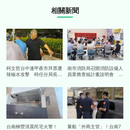
相關新聞
柯文哲台中逢甲夜市拜票遭
南市消防局召開消防設備人
辣椒水攻擊 時任分局長周
員業務查核計畫說明會 強
俊銘不起訴
化執業管理、提升消防安全
品質
台南柳營清晨民宅火警！
暈船「外商主管」！台南7