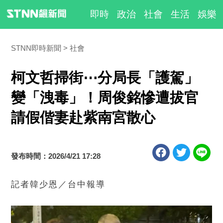
即時
政治
社會
生活
娛樂
STNN即時新聞
社會
柯文哲掃街⋯分局長「護駕」
變「洩毒」！周俊銘慘遭拔官
請假偕妻赴紫南宮散心
發布時間：2026/4/21 17:28
記者韓少恩／台中報導