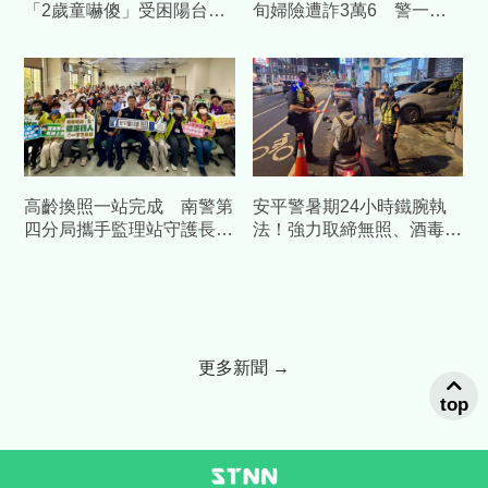
「2歲童嚇傻」受困陽台
旬婦險遭詐3萬6 警一通
一家四口平安獲救
電話戳破愛情粉紅泡泡
高齡換照一站完成 南警第
安平警暑期24小時鐵腕執
四分局攜手監理站守護長者
法！強力取締無照、酒毒駕
行車安全
及交通違規
更多新聞 →
top