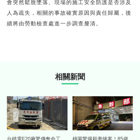
會突然鬆脫墜落、現場的施工安全防護是否涉及
人為疏失，相關的事故確實原因與責任歸屬，後
續將由勞動檢查處進一步調查釐清。
相關新聞
台積電F20廠驚傳奪命工
桃園驚爆殺妻慘案！85歲