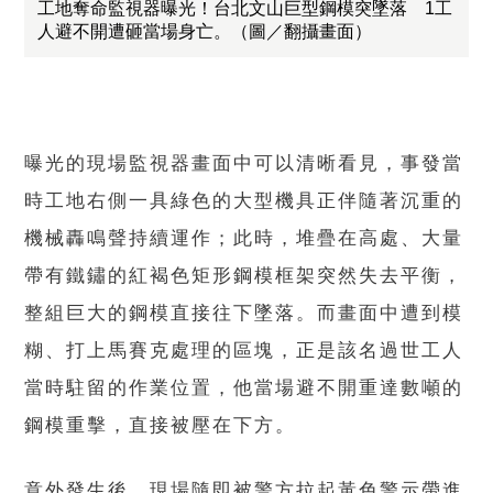
工地奪命監視器曝光！台北文山巨型鋼模突墜落 1工
人避不開遭砸當場身亡。（圖／翻攝畫面）
曝光的現場監視器畫面中可以清晰看見，事發當
時工地右側一具綠色的大型機具正伴隨著沉重的
機械轟鳴聲持續運作；此時，堆疊在高處、大量
帶有鐵鏽的紅褐色矩形鋼模框架突然失去平衡，
整組巨大的鋼模直接往下墜落。而畫面中遭到模
糊、打上馬賽克處理的區塊，正是該名過世工人
當時駐留的作業位置，他當場避不開重達數噸的
鋼模重擊，直接被壓在下方。
意外發生後，現場隨即被警方拉起黃色警示帶進