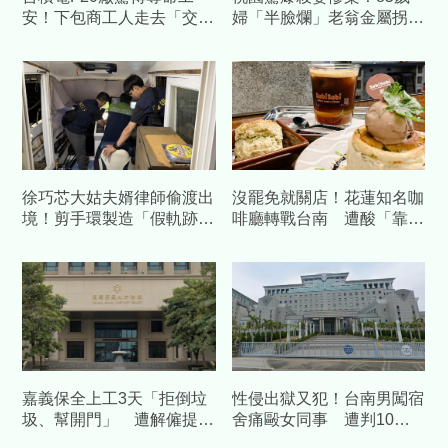
安！下包商工人走去「交管
婦「半臉爛」老翁金屬拐杖
哨」慘遭大貨車「輾碎胸
行兇 自首吐心聲：不堪長
腹」當場身亡
期碎念
徐巧芯大姑夫婿律師偷渡出
沒罷免就關店！花蓮知名咖
境！剪手環製造「假軌跡」
啡廳轉戰台南 遭酸「靠補
跑了...媽也被通緝 檢起訴
助造謠」怒提告
偷渡集團
嘉義保全上工3天「拒倒垃
性侵出獄又犯！台南男闖宿
圾、幫開門」 遭解僱提告
舍痛毆女同事 遭判10
結果曝光
年、賠百萬