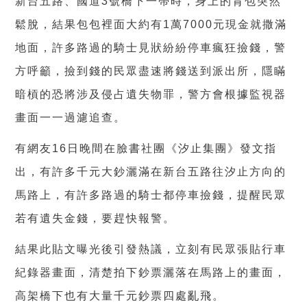
新台五路、國道
3
號橋下一帶時，身上的背包突然
鬆脫，結果包包裡面大約有
1
萬
7000
元現金就撒滿
地面，許多路過的騎士見狀紛紛停車瘋狂撿錢，警
方呼籲，撿到錢的民眾盡速將錢送到派出所，隱瞞
暗槓的恐將涉及侵占遺失物罪，警方會根據監視器
畫面一一過濾追查。
有網友
16
日晚間在臉書社團
《
汐止集團
》
發文指
出，有許多千元大鈔灑滿在新台五路往汐止方向的
馬路上，有許多路過的騎士都停車撿錢，提醒民眾
若有遺失金錢，要趕快報警。
結果此貼文曝光後引發熱議，立刻有民眾張貼行車
紀錄器畫面，清楚拍下鈔票灑落在馬路上的畫面，
高架橋下也有大量千元鈔票四處亂飛。