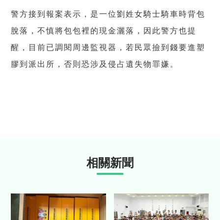
警方接到報案表示，是一位劉姓女騎士騎車時背包
脫落，不慎將包包裡的現金灑落，因此警方也提
醒，目前已調閱周邊監視器，若民眾撿到錢要進塑
膠到派出所，否則恐涉及侵占遺失物罪嫌。
相關新聞