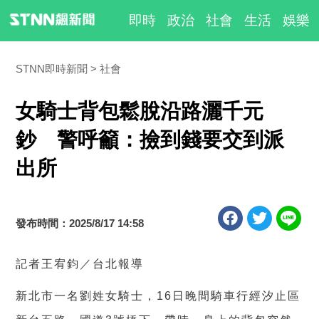
即時
政治
社會
生活
娛樂
STNN即時新聞
社會
女騎士背包鬆脫沿路灑千元
鈔 警呼籲：撿到錢要交到派
出所
發布時間：2025/8/17 14:58
記者王宥鈞／台北報導
新北市一名劉姓女騎士，
16
日晚間騎車行經汐止區