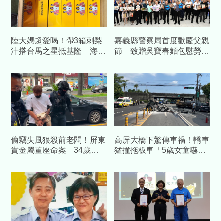
陸大媽超愛喝！帶3箱刺梨
嘉義縣警察局首度歡慶父親
汁搭台馬之星抵基隆 海巡
節 致贈吳寶春麵包慰勞警
查扣504包
察爸爸
偷竊失風狠殺前老闆！屏東
高屏大橋下驚傳車禍！轎車
貴金屬董座命案 34歲前
猛撞拖板車「5歲女童嚇
員工遭收押禁見
哭」 3人受傷急送醫