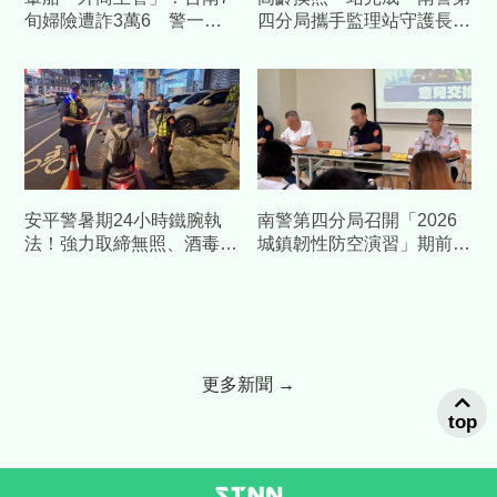
旬婦險遭詐3萬6 警一通
四分局攜手監理站守護長者
電話戳破愛情粉紅泡泡
行車安全
安平警暑期24小時鐵腕執
南警第四分局召開「2026
法！強力取締無照、酒毒駕
城鎮韌性防空演習」期前協
及交通違規
調會 攜手各界加強整備
更多新聞 →
top