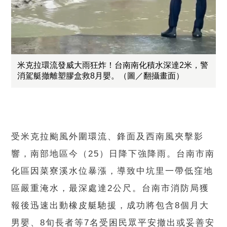
米克拉環流發威大雨狂炸！台南南化積水深達2米，警
消駕艇撤離塑膠盒救8月嬰。（圖／翻攝畫面）
受米克拉颱風外圍環流、鋒面及西南風夾擊影
響，南部地區今（25）日降下強降雨。台南市南
化區因菜寮溪水位暴漲，導致中坑里一帶低窪地
區嚴重淹水，最深處達2公尺。台南市消防局獲
報後迅速出動橡皮艇馳援，成功將包含8個月大
男嬰、8旬長者等7名受困民眾平安撤出或妥善安