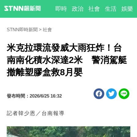
即時
政治
社會
生活
娛樂
STNN即時新聞
社會
米克拉環流發威大雨狂炸！台
南南化積水深達2米 警消駕艇
撤離塑膠盒救8月嬰
發布時間：2026/6/25 16:32
記者韓少恩／台南報導