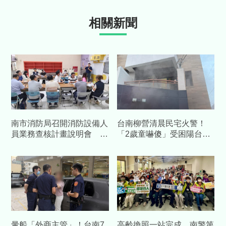
相關新聞
南市消防局召開消防設備人
台南柳營清晨民宅火警！
員業務查核計畫說明會 強
「2歲童嚇傻」受困陽台
化執業管理、提升消防安全
一家四口平安獲救
品質
暈船「外商主管」！台南7
高齡換照一站完成 南警第