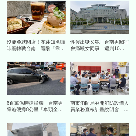
沒罷免就關店！花蓮知名咖
性侵出獄又犯！台南男闖宿
啡廳轉戰台南 遭酸「靠補
舍痛毆女同事 遭判10
助造謠」怒提告
年、賠百萬
6百萬保時捷撞爛 台南男
南市消防局召開消防設備人
肇逃硬撐8公里「車頭全
員業務查核計畫說明會 強
毀」落網
化執業管理、提升消防安全
品質