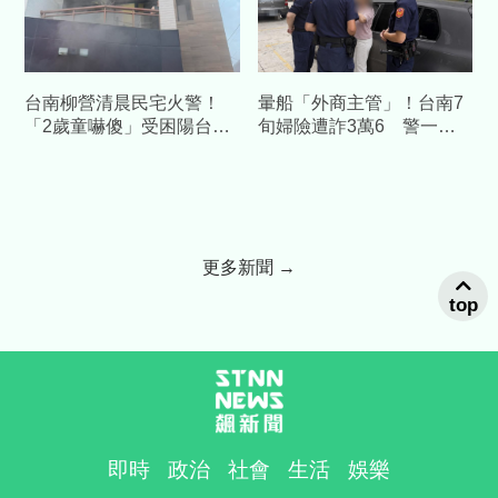
台南柳營清晨民宅火警！
暈船「外商主管」！台南7
「2歲童嚇傻」受困陽台
旬婦險遭詐3萬6 警一通
一家四口平安獲救
電話戳破愛情粉紅泡泡
更多新聞 →
top
即時
政治
社會
生活
娛樂