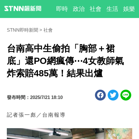
即時
政治
社會
生活
娛樂
STNN即時新聞
社會
台南高中生偷拍「胸部＋裙
底」還PO網瘋傳⋯4女教師氣
炸索賠485萬！結果出爐
發布時間：2025/7/21 18:10
記者張一彪／台南報導