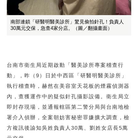
南部連鎖「研醫明醫美診所」驚見偷拍針孔！負責人
30萬元交保，急查4家分店。（圖／翻攝畫面）
台南市衛生局近期啟動「醫美診所專案稽查行
動」，昨（9）日於中西區「研醫明醫美診所」
執行稽查時，赫然在美容室天花板的煙霧偵測器
內，查獲運作中的疑似針孔攝影設備。衛生局立
即封存現場，並通報轄區第二警分局與台南地檢
署介入偵辦，全案朝妨害秘密罪嫌擴大調查，檢
方複訊後諭知吳姓負責人30萬、劉姓女店長5萬