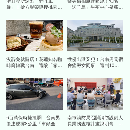
聖宜診所深陷「針孔風
醫美偷拍風暴延燒！知名
暴」！檢方親帶隊搜桃園2
「送子鳥」生殖中心疑藏針
分館 電腦、客資全扣了
孔 檢警搜索約談負責人
沒罷免就關店！花蓮知名咖
性侵出獄又犯！台南男闖宿
啡廳轉戰台南 遭酸「靠補
舍痛毆女同事 遭判10
助造謠」怒提告
年、賠百萬
6百萬保時捷撞爛 台南男
南市消防局召開消防設備人
肇逃硬撐8公里「車頭全
員業務查核計畫說明會 強
毀」落網
化執業管理、提升消防安全