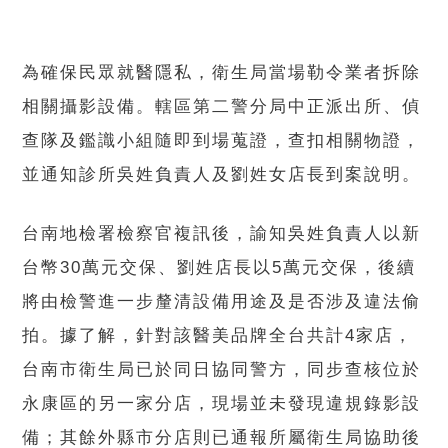
為確保民眾就醫隱私，衛生局當場勒令業者拆除
相關攝影設備。轄區第二警分局中正派出所、偵
查隊及鑑識小組隨即到場蒐證，查扣相關物證，
並通知診所吳姓負責人及劉姓女店長到案說明。
台南地檢署檢察官複訊後，諭知吳姓負責人以新
台幣30萬元交保、劉姓店長以5萬元交保，後續
將由檢警進一步釐清設備用途及是否涉及違法偷
拍。據了解，針對該醫美品牌全台共計4家店，
台南市衛生局已於同日協同警方，同步查核位於
永康區的另一家分店，現場並未發現違規錄影設
備；其餘外縣市分店則已通報所屬衛生局協助後