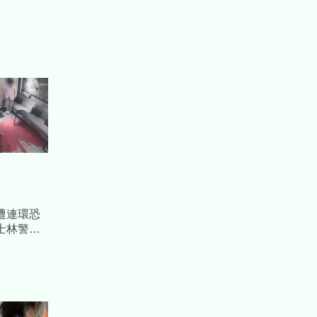
遭連環恐
士林警鐵