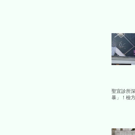
聖宜診所
暴」！檢方
分館 電