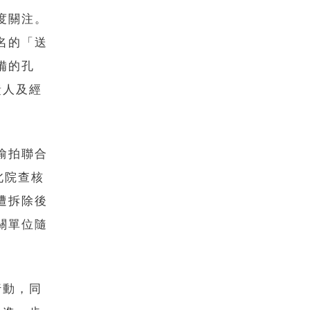
度關注。
名的「送
備的孔
責人及經
偷拍聯合
北院查核
遭拆除後
關單位隨
行動，同