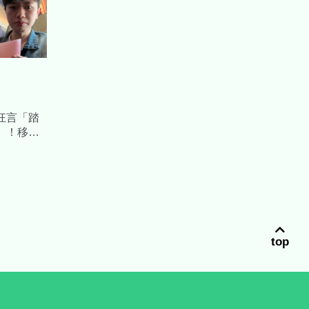
狂言「踏
」！移民
管制2年
top