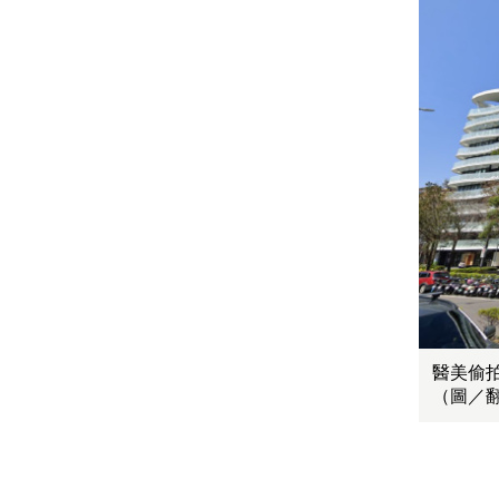
醫美偷
（圖／翻攝