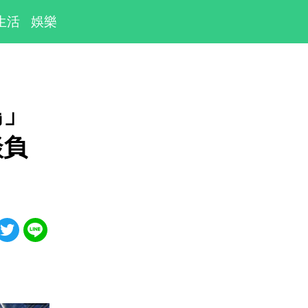
生活
娛樂
鳥」
談負