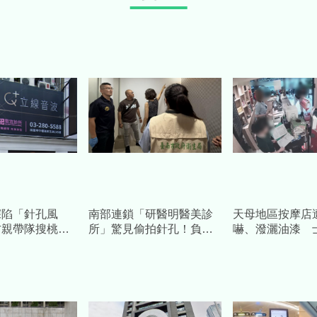
深陷「針孔風
南部連鎖「研醫明醫美診
天母地區按摩店
親帶隊搜桃園2
所」驚見偷拍針孔！負責
嚇、潑灑油漆 
腦、客資全扣了
人30萬元交保 急查4家分
腕掃蕩抓到底
店