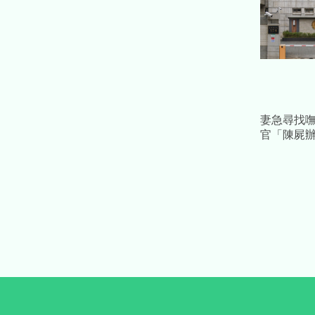
妻急尋找
官「陳屍
屬：以為