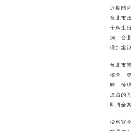
近期國
台北市
子鳥生
洞。台
理到案
台北市
稽查」
時，發
遺留的
即將全
檢察官