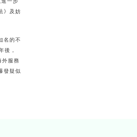
以進一步
法》及妨
知名的不
年後，
海外服務
爆發疑似