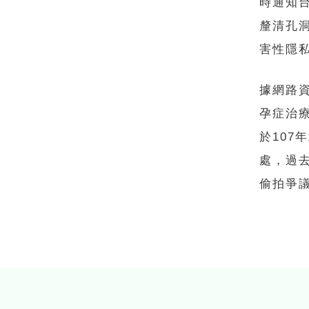
時通知
釐清孔
害性隱
據網路
孕症治
於10
處，過
偷拍爭