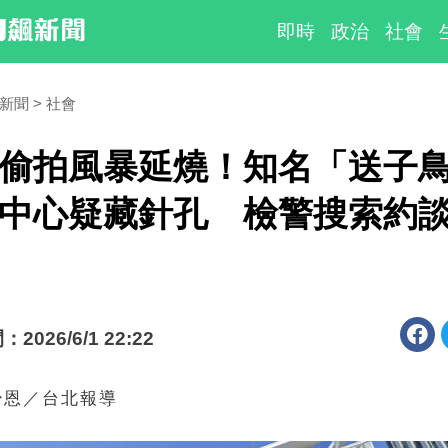
即時
政治
社會
時新聞
社會
偷拍風暴延燒！知名「送子
中心疑藏針孔 檢警搜索約
026/6/1 22:22
少恩／台北報導