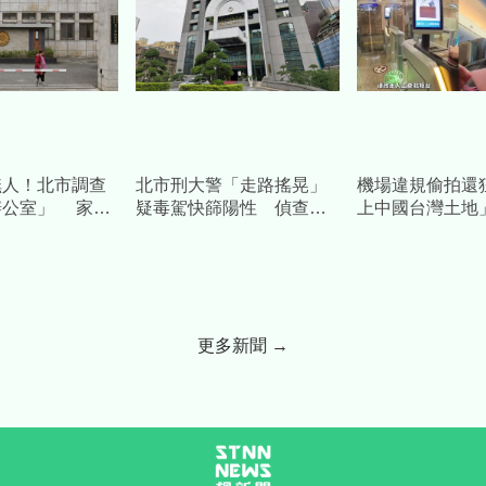
嘸人！北市調查
北市刑大警「走路搖晃」
機場違規偷拍還
辦公室」 家
疑毒駕快篩陽性 偵查
上中國台灣土地
還在加班
佐：服用醫師開立管制藥
署開鍘掌握身分
物
更多新聞 →