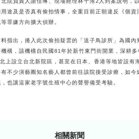
台北院負責人謝佳琳、現場經理林千洧2人到案說明，
洞用途及是否真有偷拍情事，全案目前正朝違反《個資
私等罪嫌方向擴大偵辦。
資料指出，捲入此次偷拍疑雲的「送子鳥診所」為國內
療機構，該機構自民國81年於新竹東門街開業，深耕多
7年北上設立台北新院區，甚至在日本、香港等地皆設有
去有不少演藝圈知名藝人都曾前往該院接受診療，如今
議，也讓這家老字號生殖中心的聲譽備受考驗。
相關新聞