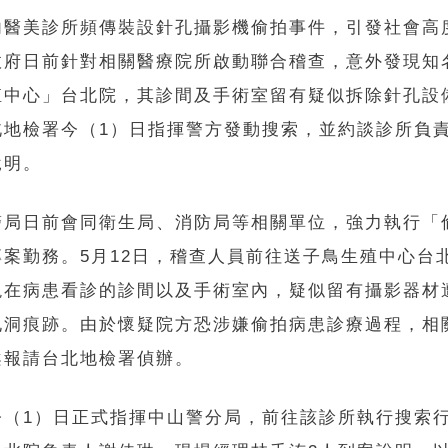
內醫美診所頻傳裝設針孔攝影機偷拍事件，引發社會高
政府日前針對相關醫療院所啟動聯合稽查，意外發現知
殖中心」台北院，其診間及手術室留有疑似拆除針孔設
北地檢署今（1）日指揮警方發動搜索，並約談診所負
說明。
警局日前會同衛生局、消防局等相關單位，強力執行「
專案勤務。5月12日，稽查人員前往送子鳥生殖中心台
現在病患看診的診間以及手術室內，疑似留有攝影器材
孔洞痕跡。由於懷疑院方恐涉嫌偷拍病患診療過程，相
案報請台北地檢署偵辦。
今（1）日正式指揮中山警分局，前往該診所執行搜索