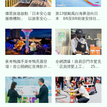
燦星旅遊啟動「日本安心遊
第13號颱風白海豚游向日
服務機制」 以旅客安心為
本 8/6至8/8前後安排往日
優先
本民眾要注意
夜奇鴨攜手菜奇鴨亮麗登
全網讚爆！路易莎門市驚見
場！首公開網紅宣傳影片
「店員揹嬰上工」 25萬
展現台南夜市奇幻魅力
人感動力挺：這杯咖啡有溫
情