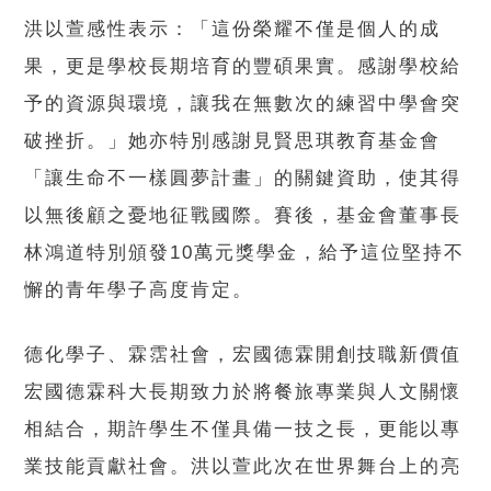
洪以萱感性表示：「這份榮耀不僅是個人的成
果，更是學校長期培育的豐碩果實。感謝學校給
予的資源與環境，讓我在無數次的練習中學會突
破挫折。」她亦特別感謝見賢思琪教育基金會
「讓生命不一樣圓夢計畫」的關鍵資助，使其得
以無後顧之憂地征戰國際。賽後，基金會董事長
林鴻道特別頒發10萬元獎學金，給予這位堅持不
懈的青年學子高度肯定。
德化學子、霖霑社會，宏國德霖開創技職新價值
宏國德霖科大長期致力於將餐旅專業與人文關懷
相結合，期許學生不僅具備一技之長，更能以專
業技能貢獻社會。洪以萱此次在世界舞台上的亮