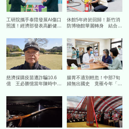
工研院攜手泰陞發展AI傷口
休館5年終於回歸！新竹消
照護！經濟部發表高齡健康
防博物館華麗轉身 結合科
科技 預估帶動數十億產值
技打造「沉浸式」防災場域
慈濟採購疫苗遭詐騙10.6
腸胃不適別輕忽！中部7旬
億 王必勝憶當年陳時中睿
婦無出國史 竟罹今年「首
智
例本土傷寒」