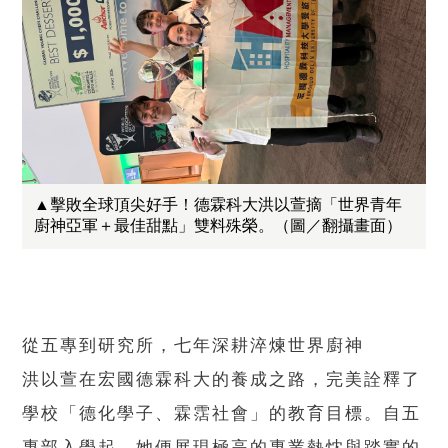
▲擊敗全球頂尖好手！德霖科大洪以萱摘「世界青年
廚神亞軍＋最佳甜點」雙料殊榮。（圖／翻攝畫面）
從五專到研究所，七年深耕淬煉世界廚神
洪以萱在宏國德霖科大的養成之路，完美詮釋了
學校「德化學子、霖霑社會」的教育目標。自五
專部入學起，她便展現極高的專業熱忱與踏實的