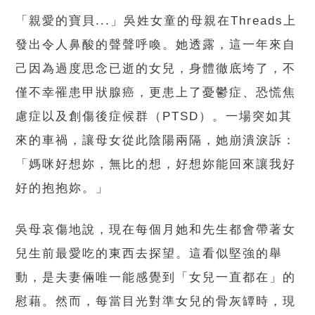
「親愛的寶貝...」吳姓女童的母親在Threads上
發出令人鼻酸的聲聲呼喚。她透露，這一年來自
己因為過度思念已逝的女兒，身體徹底垮了，不
僅不幸罹患甲狀腺癌，更患上了憂鬱症、恐慌焦
慮症以及創傷後症候群（PTSD）。一場突如其
來的車禍，讓母女從此陰陽兩隔，她崩潰淚訴：
「媽咪好想妳，無比的想，好想妳能回來讓我好
好的抱抱妳。」
吳母哀傷地說，現在每個月她和先生都會帶著女
兒生前最愛吃的東西去探望。這看似堅強的舉
動，是夫妻倆唯一能感覺到「女兒一直都在」的
慰藉。然而，每當目光對準女兒的骨灰罈時，現