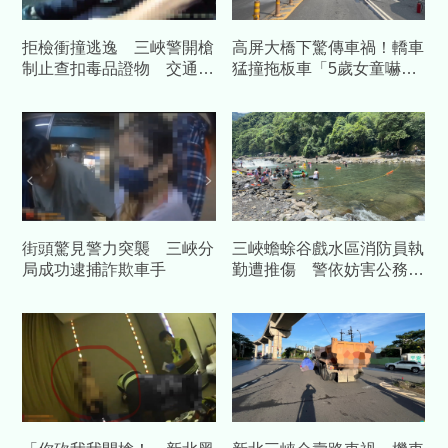
拒檢衝撞逃逸 三峽警開槍
高屏大橋下驚傳車禍！轎車
制止查扣毒品證物 交通違
猛撞拖板車「5歲女童嚇
規最高開罰20萬
哭」 3人受傷急送醫
街頭驚見警力突襲 三峽分
三峽蟾蜍谷戲水區消防員執
局成功逮捕詐欺車手
勤遭推傷 警依妨害公務送
辦