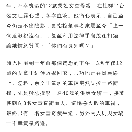
年，不幸喪命的12歲吳姓女童母親，在社群平台
發文吐露心聲，字字血淚。她痛心表示，自己至
今仍走不出陰影，更指控肇事者家屬至今「連一
句道歉都沒有」，甚至利用法律手段脫產扣錢，
讓她憤怒質問：「你們有良知嗎？」
時光回溯到一年前那個驚恐的下午，3名年僅12
歲的女童正結伴放學回家，乖巧地走在斑馬線
上。怎料，余文正駕駛的車輛突然失控一路衝
撞，先是猛烈撞擊一名40歲的洪姓女騎士，接著
便朝向3名女童直衝而去。這場惡火般的車禍，
最終只有一名女童奇蹟生還，另外兩人則與女騎
士不幸黃泉路遙。