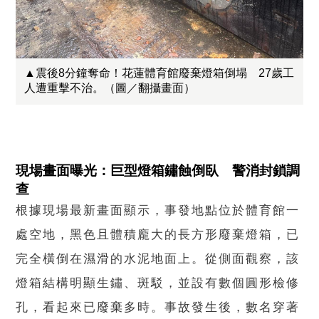
▲震後8分鐘奪命！花蓮體育館廢棄燈箱倒塌 27歲工
人遭重擊不治。（圖／翻攝畫面）
現場畫面曝光：巨型燈箱鏽蝕倒臥 警消封鎖調
查
根據現場最新畫面顯示，事發地點位於體育館一
處空地，黑色且體積龐大的長方形廢棄燈箱，已
完全橫倒在濕滑的水泥地面上。從側面觀察，該
燈箱結構明顯生鏽、斑駁，並設有數個圓形檢修
孔，看起來已廢棄多時。事故發生後，數名穿著