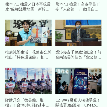
熊本 7.1 強震／日本再現震
熊本7.1 強震！高市早苗下
度7級極淺層地震 新幹線
令「人命第一」 動員自衛
停駛、台積電啟動疏散
隊3600人連夜救援
推廣減塑生活！花蓮市公所
爆涉侵占千萬政治獻金！前
推出「特色環保袋」 把在
台南議長郭信良「拿公款補
地山海風貌帶回家
個人債缺」 檢方起訴求重
刑
隊牌只寫「德芙蘭、飛
EZ WAY爆私人獨佔爭議！
揚」！台灣6棒球隊赴中交
關務署3點澄清 Cheap重