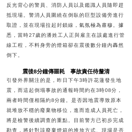
反光背心的警員、消防人員以及鑑識人員隨即趕
抵現場。警消人員圍繞在倒臥的巨型設備旁進行
取證，並在現場拉起封鎖線，氣氛極為肅穆。據
悉，當時27歲的潘姓工人正與雇主在該處進行管
線工程，不料身旁的燈箱卻在震後數分鐘內轟然
倒下。
震後8分鐘傳噩耗 事故責任待釐清
引發外界關注的是，昨日下午3時許花蓮發生地
震，而這起倒塌事故的通報時間約在3時08分，
兩者時間僅相隔約8分鐘。是否因地震導致原本
就堆放不穩的廢棄物移位，進而造成人員死亡，
將是檢警後續調查的重點。目前警方已初步完成
勘查，將針對該廢棄燈箱的堆放方式、現場是否