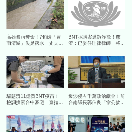
高雄暴雨奪命！7旬婦「冒
BNT採購案遭訴詐欺！慈
雨清淤」失足落水 丈夫拉
濟：已委任理律律師 將採
不到...1公里外尋獲遺體
必要措施捍衛捐款人權益
騙慈濟11億買BNT疫苗！
爆涉侵占千萬政治獻金！前
檢調搜索台中豪宅 查扣逾
台南議長郭信良「拿公款補
10億8千萬犯罪所得
個人債缺」 檢方起訴求重
刑