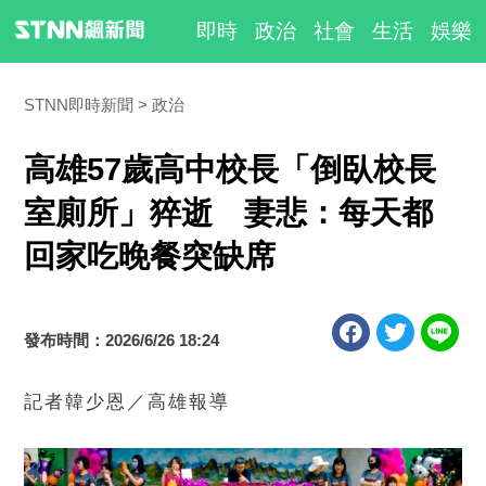
即時
政治
社會
生活
娛樂
STNN即時新聞
政治
高雄57歲高中校長「倒臥校長
室廁所」猝逝 妻悲：每天都
回家吃晚餐突缺席
發布時間：2026/6/26 18:24
記者韓少恩／高雄報導