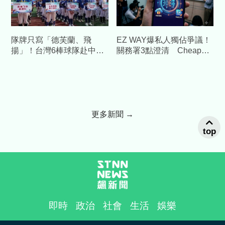
隊牌只寫「德芙蘭、飛
EZ WAY爆私人獨佔爭議！
揚」！台灣6棒球隊赴中交
關務署3點澄清 Cheap重
流藏校名 陸委會發聲警告
砲酸：火上加油
更多新聞 →
top
即時
政治
社會
生活
娛樂