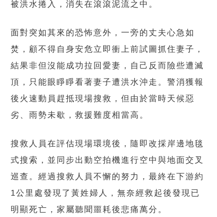
被洪水捲入，消失在滾滾泥流之中。
面對突如其來的恐怖意外，一旁的丈夫心急如
焚，顧不得自身安危立即衝上前試圖抓住妻子，
結果非但沒能成功拉回愛妻，自己反而險些遭滅
頂，只能眼睜睜看著妻子遭洪水沖走。警消獲報
後火速動員趕抵現場搜救，但由於當時天候惡
劣、雨勢未歇，救援難度相當高。
搜救人員在評估現場環境後，隨即改採岸邊地毯
式搜索，並同步出動空拍機進行空中與地面交叉
巡查。經過搜救人員不懈的努力，最終在下游約
1公里處發現了黃姓婦人，無奈經救起後發現已
明顯死亡，家屬聽聞噩耗後悲痛萬分。