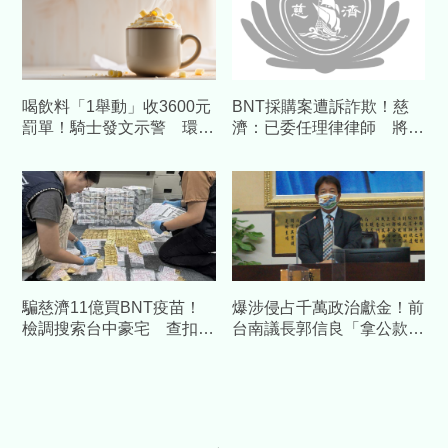
喝飲料「1舉動」收3600元
BNT採購案遭訴詐欺！慈
罰單！騎士發文示警 環保
濟：已委任理律律師 將採
局證實：最高罰6千元
必要措施捍衛捐款人權益
騙慈濟11億買BNT疫苗！
爆涉侵占千萬政治獻金！前
檢調搜索台中豪宅 查扣逾
台南議長郭信良「拿公款補
10億8千萬犯罪所得
個人債缺」 檢方起訴求重
刑