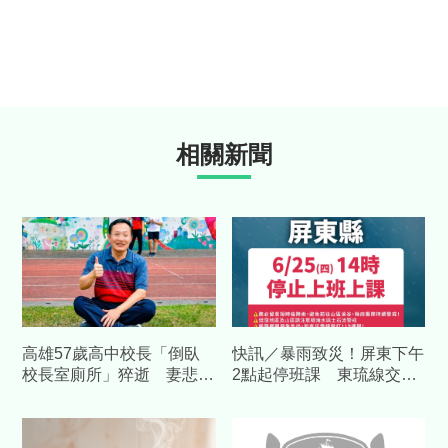
相關新聞
高雄57歲高中校長「倒臥
快訊／暴雨致災！屏東下午
校長室廁所」猝逝 妻悲：
2點起停班課 東琉線交通
每天都回家吃晚餐突缺席
船末班車提早、改停鹽埔港