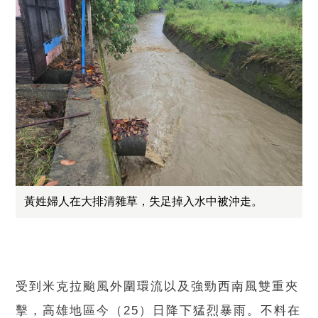
黃姓婦人在大排清雜草，失足掉入水中被沖走。
受到米克拉颱風外圍環流以及強勁西南風雙重夾
擊，高雄地區今（25）日降下猛烈暴雨。不料在