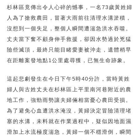
杉林區竟傳出令人心碎的憾事，一名73歲黃姓婦
人為了搶救農田，冒著大雨前往清理水溝淤積，
沒想到一個失足，整個人瞬間遭湍急洪水吞噬。
丈夫當下奮不顧身伸手救援，卻因水勢過於兇猛
險些滅頂，最終只能目睹愛妻被沖走，遺體稍早
在距離案發地點1公里處尋獲，已無生命跡象。
這起悲劇發生在今日下午5時40分許，當時黃姓
婦人與古姓丈夫在杉林區上平里南河巷附近的農
地工作，強勁雨勢讓夫婦倆相當憂心農田受損。
為了避免心血遭洪水淹沒，黃婦決定冒險清理堵
塞的水溝，未料就在作業過程中，疑似因地面濕
滑加上水流極度湍急，黃婦一個不穩滑倒，瞬間