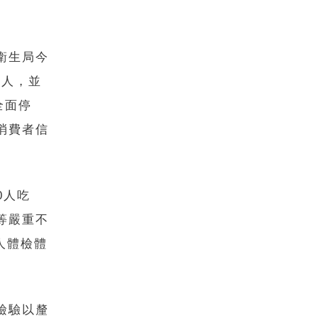
衛生局今
8人，並
全面停
消費者信
0人吃
等嚴重不
人體檢體
。
檢驗以釐