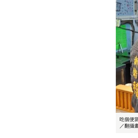
吃個便
／翻攝