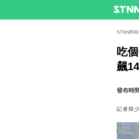
STNN即
吃個
飆1
發布時間：2
記者韓