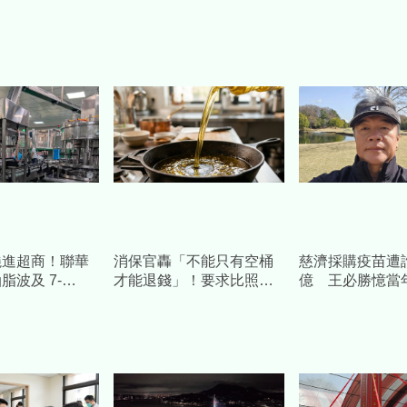
燒進超商！聯華
消保官轟「不能只有空桶
慈濟採購疫苗遭詐
脂波及 7-
才能退錢」！要求比照
億 王必勝憶當
鮮食」退費懶人
「交易紀錄」全面補償
睿智