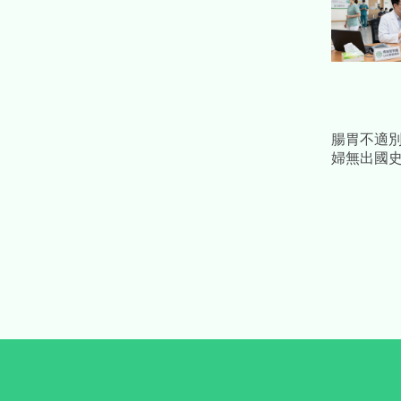
腸胃不適別
婦無出國
「首例本