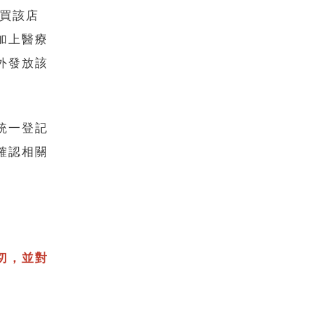
購買該店
加上醫療
外發放該
統一登記
確認相關
切，並對