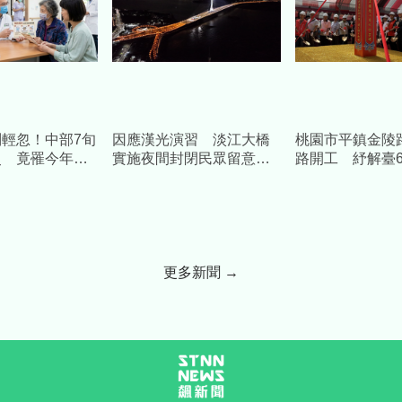
輕忽！中部7旬
因應漢光演習 淡江大橋
桃園市平鎮金陵
史 竟罹今年
實施夜間封閉民眾留意時
路開工 紓解臺6
土傷寒」
間改道
中央補助1.58億
更多新聞 →