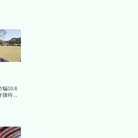
騙10.6
年陳時中