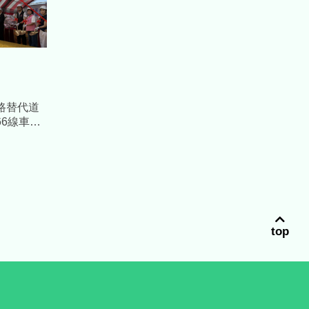
路替代道
6線車潮
元
top