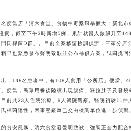
知名便當店「清六食堂」食物中毒案風暴擴大！新北市
證實，截至下午3時新增5例，累計就醫人數飆升至14
沙門氏桿菌D群」。目前全案移請檢調偵辦，三家分店
者稍早也緊急發布聲明致歉並公布補償方案，試圖挽回
出，148名患者中，有108人食用「公所店」便當、4
店」便當，民眾用餐後陸續出現腹痛、狂拉肚子及發燒
目前共23人住院治療、8人留院觀察。醫院初驗11件
門氏桿菌陽性，因事態嚴重已交由檢調單位進一步偵辦
燒的食安風暴，清六食堂發聲明致歉，強調正全力配合