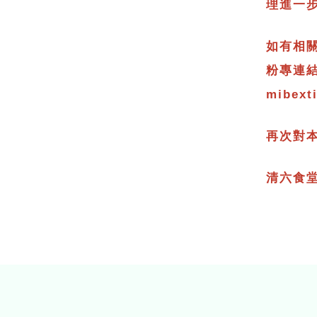
理進一
如有相
粉專連結：h
mibext
再次對
清六食堂