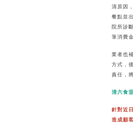
清原因
餐點並
院所診
筆消費
業者也
方式，
責任，
清六食
針對近
造成顧