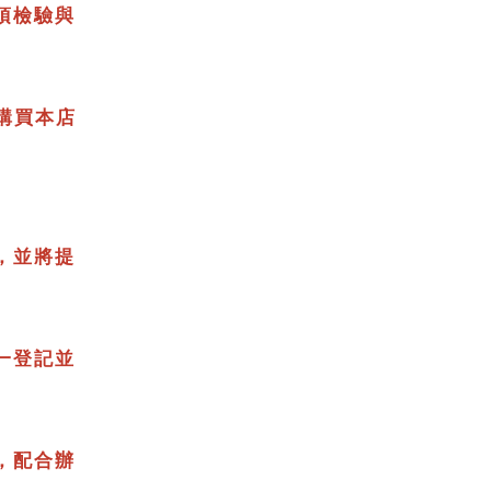
項檢驗與
間購買本店
，並將提
一登記並
，配合辦