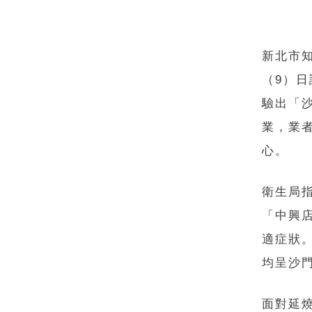
新北市
（9）日
驗出「
業，業
心。
衛生局指
「中興
適症狀。
均呈沙
面對延