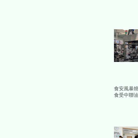
食安風暴
食受中聯油
11「疑慮
包看這