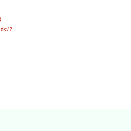
）
dc/?