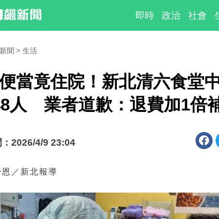
即時
政治
社會
時新聞
生活
便當竟住院！新北清六食堂
48人 業者道歉：退費加1倍
026/4/9 23:04
少恩／新北報導