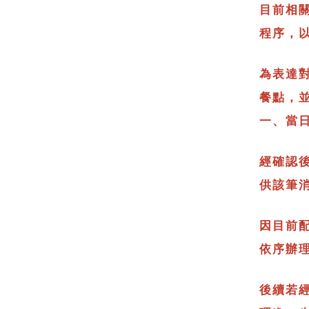
目前相
程序，
為表達對
餐點，
一、當
經確認
供該筆
因目前
依序辦
後續若