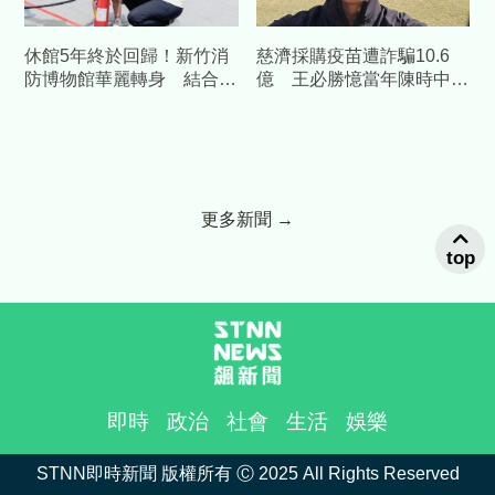
休館5年終於回歸！新竹消
慈濟採購疫苗遭詐騙10.6
防博物館華麗轉身 結合科
億 王必勝憶當年陳時中睿
技打造「沉浸式」防災場域
智
更多新聞 →
top
即時
政治
社會
生活
娛樂
STNN即時新聞 版權所有 Ⓒ 2025 All Rights Reserved