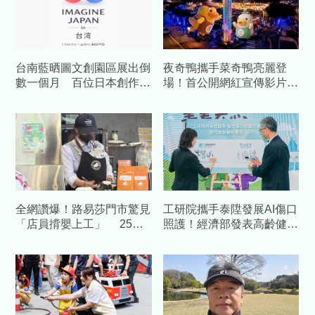
台南藍晒圖文創園區展出倒
夜奇鴨攜手菜奇鴨亮麗登
數一個月 百位日本創作者
場！首公開網紅宣傳影片
齊聚日本創作者設計大展
展現台南夜市奇幻魅力
全網讚爆！路易莎門市驚見
工研院攜手泰陞發展AI傷口
「店員揹嬰上工」 25萬
照護！經濟部發表高齡健康
人感動力挺：這杯咖啡有溫
科技 預估帶動數十億產值
情