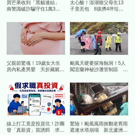
買芒果收到「黑貓連結」
太心酸！澎湖狠父母生13
南警識破詐騙守住1萬3千
子竟丟包 8孩擠4坪垃圾
元
屋「小孩養小孩」
父親節驚魂！19歲女大生
颱風天硬要探海蝕洞！5人
房內私產男嬰 夭折藏屍
闖宜蘭神秘沙灘管制區 海
「陣陣異味散出」母陪同自
巡當場攔查開罰
首
線上打工竟是投資坑！詐團
驚險！颱風風雨掀翻老舊雨
發「真薪資」當誘餌 求職
遮連水塔崩塌 新北蘆洲5