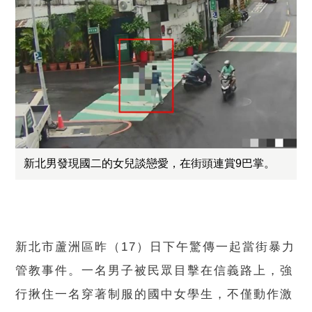
新北男發現國二的女兒談戀愛，在街頭連賞9巴掌。
新北市蘆洲區昨（17）日下午驚傳一起當街暴力
管教事件。一名男子被民眾目擊在信義路上，強
行揪住一名穿著制服的國中女學生，不僅動作激