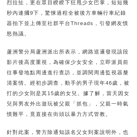
烈拉扯，更在眾目睽睽下狂甩少女巴掌，短短幾
秒內連摑9下，驚悚過程全被後方車輛行車紀錄
器拍下並上傳至社群平台Threads，引發網友憤
怒熱議。
蘆洲警分局蘆洲派出所表示，網路巡邏發現該段
影片後高度重視，為確保少女安全，立即派員前
往事發地點周邊進行查訪，並調閱周邊監視器釐
清案情。經初步調查，動手的男子現年46歲，被
打的少女則是其15歲的女兒。據了解，當天因女
兒與男友外出遊玩被父親「抓包」，父親一時氣
憤難平，竟直接在街頭以暴力方式管教。
針對此案，警方除通知該名父女到案說明外，也