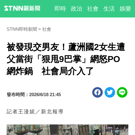
即時
政治
社會
生活
娛樂
STNN即時新聞
社會
被發現交男友！蘆洲國2女生遭
父當街「狠甩9巴掌」網怒PO
網炸鍋 社會局介入了
發布時間：2026/6/18 21:45
記者王漫妮／新北報導