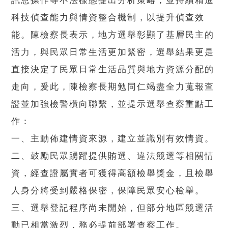
訊息操作等不法樣態提出分析策略，並持續精進
科技偵查能力與情資整合機制，以提升偵查效
能。陳檢察長表示，地方選舉彰顯了基層民主的
活力，與民眾日常生活更加緊密，選舉結果更是
直接決定了民眾日常生活品質與地方資源分配的
走向，爰此，陳檢察長期勉同仁竭盡全力蒐報查
證並加強檢警橫向聯繫，並提示選舉查察重點工
作：
一、主動佈建情資來源，建立並識別有效情資。
二、鼓勵民眾踴躍提供賄選、違法競選等相關情
資，經查證屬實者可獲得高額檢舉獎金，且檢舉
人身分將受到嚴格保密，保障民眾安心檢舉。
三、選舉登記程序尚未開始，但部分地區競選活
動已相當激烈，務必提前部署查察工作。