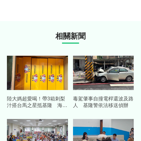
相關新聞
陸大媽超愛喝！帶3箱刺梨
毒駕肇事自撞電桿還波及路
汁搭台馬之星抵基隆 海巡
人 基隆警依法移送偵辦
查扣504包