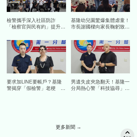
檢警攜手深入社區防詐
基隆幼兒園驚爆集體虐童！
「檢察官與民有約」提升全
市長謝國樑向家長鞠躬致
民識詐力
歉 檢方複訊諭令6人交保
要求加LINE要帳戶？基隆
男遺失皮夾急翻天！基隆一
警揭穿「假檢警」老梗 助
分局熱心警「科技協尋」
驚慌女秒驚醒封鎖
迅速聯絡失主完璧歸趙
更多新聞 →