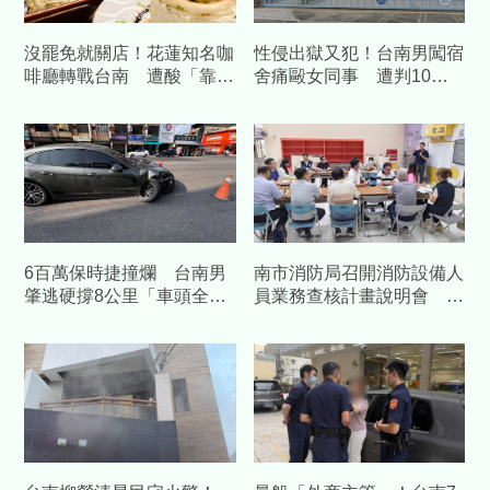
沒罷免就關店！花蓮知名咖
性侵出獄又犯！台南男闖宿
啡廳轉戰台南 遭酸「靠補
舍痛毆女同事 遭判10
助造謠」怒提告
年、賠百萬
6百萬保時捷撞爛 台南男
南市消防局召開消防設備人
肇逃硬撐8公里「車頭全
員業務查核計畫說明會 強
毀」落網
化執業管理、提升消防安全
品質