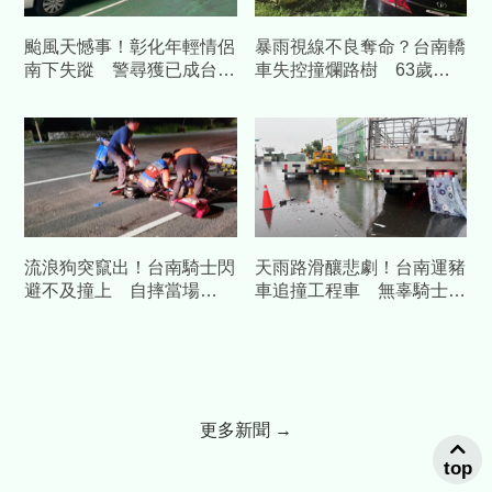
颱風天憾事！彰化年輕情侶
暴雨視線不良奪命？台南轎
南下失蹤 警尋獲已成台南
車失控撞爛路樹 63歲男
黃金海岸雙屍
傷重不治
流浪狗突竄出！台南騎士閃
天雨路滑釀悲劇！台南運豬
避不及撞上 自摔當場
車追撞工程車 無辜騎士遭
OHCA送醫不治
輾當場身亡
更多新聞 →
top