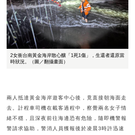
2女衝台南黃金海岸散心釀「1死1傷」，生還者還原當
時狀況。（圖／翻攝畫面）
兩人抵達黃金海岸遊客中心後，竟直接朝海面走
去。計程車司機在載客過程中，察覺兩名女子情
緒不穩，且深夜前往海邊恐有危險，隨即機警報
警請求協助，警消人員獲報後於凌晨3時許迅速