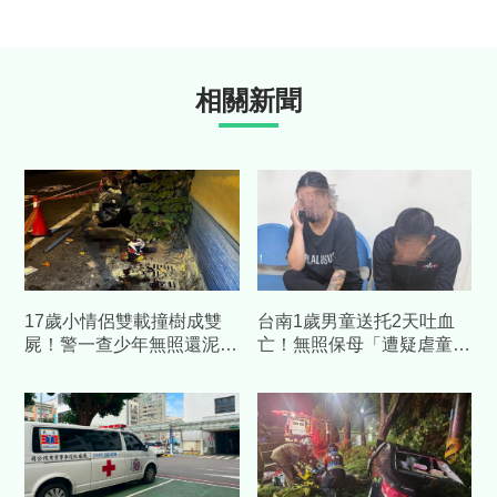
相關新聞
17歲小情侶雙載撞樹成雙
台南1歲男童送托2天吐血
屍！警一查少年無照還泥
亡！無照保母「遭疑虐童」
醉 父：去年才送走他哥
住家被蛋洗、撒冥紙 警逮
3莽男