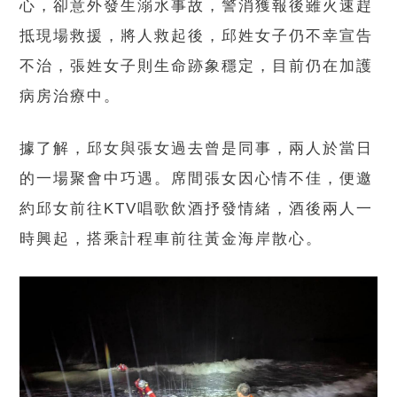
心，卻意外發生溺水事故，警消獲報後雖火速趕
抵現場救援，將人救起後，邱姓女子仍不幸宣告
不治，張姓女子則生命跡象穩定，目前仍在加護
病房治療中。
據了解，邱女與張女過去曾是同事，兩人於當日
的一場聚會中巧遇。席間張女因心情不佳，便邀
約邱女前往KTV唱歌飲酒抒發情緒，酒後兩人一
時興起，搭乘計程車前往黃金海岸散心。