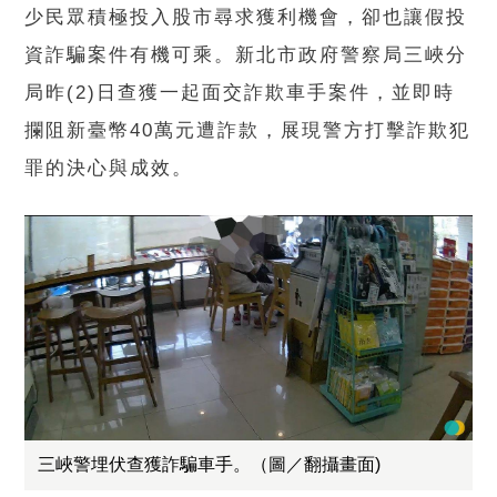
少民眾積極投入股市尋求獲利機會，卻也讓假投
資詐騙案件有機可乘。新北市政府警察局三峽分
局昨(2)日查獲一起面交詐欺車手案件，並即時
攔阻新臺幣40萬元遭詐款，展現警方打擊詐欺犯
罪的決心與成效。
三峽警埋伏查獲詐騙車手。（圖／翻攝畫面)