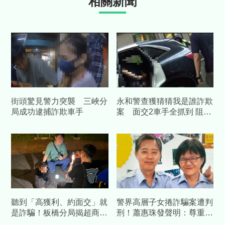
相關新聞
街頭驚見警力突襲 三峽分
永和警查獲猜猜我是誰詐欺
局成功逮捕詐欺車手
案 面交2車手全抓到 阻詐
65萬元血汗錢
聽到「高獲利、約面交」就
警界高層子女捲詐騙案遭判
是詐騙！板橋分局揭超商公
刑！蕭惠珠發聲明：尊重判
園面交手法
決、女兒已汲取教訓