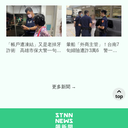
「帳戶遭凍結」又是老掉牙
暈船「外商主管」！台南7
詐術 高雄市保大警一句話
旬婦險遭詐3萬6 警一通
點醒婦人保住積蓄
電話戳破愛情粉紅泡泡
更多新聞 →
top