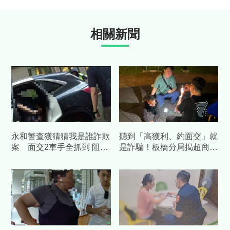
相關新聞
永和警查獲猜猜我是誰詐欺
聽到「高獲利、約面交」就
案 面交2車手全抓到 阻詐
是詐騙！板橋分局揭超商公
65萬元血汗錢
園面交手法