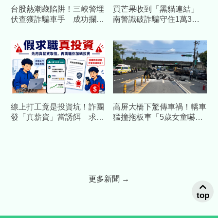
台股熱潮藏陷阱！三峽警埋
買芒果收到「黑貓連結」
伏查獲詐騙車手 成功攔阻
南警識破詐騙守住1萬3千
40萬元遭詐款
元
線上打工竟是投資坑！詐團
高屏大橋下驚傳車禍！轎車
發「真薪資」當誘餌 求職
猛撞拖板車「5歲女童嚇
反被騙走50萬！
哭」 3人受傷急送醫
更多新聞 →
top