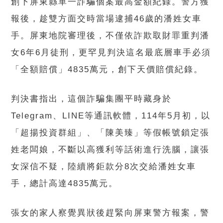
創下屏東縣單一詐騙個案最高金額紀錄。警方獲
報後，趁雙方面交時當場逮捕46歲的潘姓女車
手。屏東地院審理後，不僅依詐欺取財罪重判潘
女6年6月徒刑，更罕見判決這名最底層車手必須
「全額賠償」4835萬元，創下天價賠償紀錄。
判決書指出，這個詐騙集團平時藏身於
Telegram、LINE等通訊軟體，114年5月初，以
「超揚投資群組」、「陳美臻」等假帳號鎖定張
姓老闆娘，不斷以高獲利等話術進行洗腦，讓張
女深信不疑，陸續將鉅款分8次交給潘姓女車
手，總計高達4835萬元。
張女的家人察覺異狀後趕緊向屏東警方報案，警