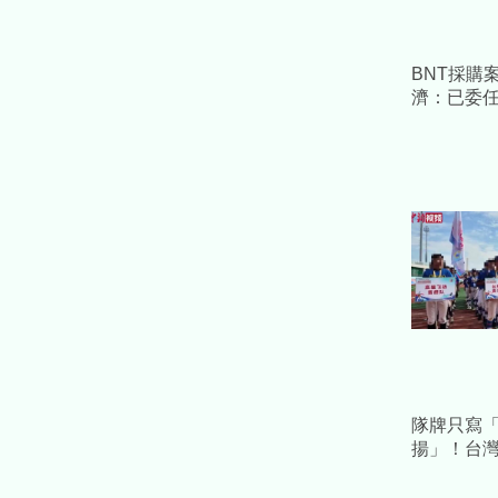
BNT採購
濟：已委
採必要措
益
隊牌只寫
揚」！台灣
流藏校名
告