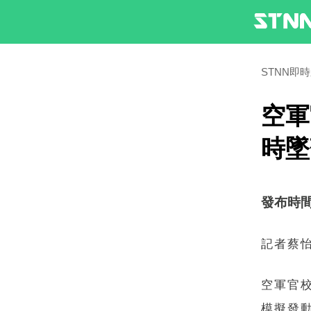
STNN即
空軍
時墜
發布時間：2
記者蔡
空軍官校
模擬發