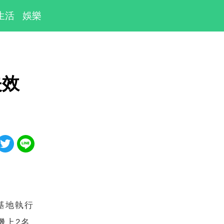
生活
娛樂
失效
山基地執行
機上2名