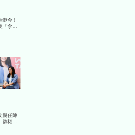
治獻金！
良「拿公
 檢方起訴
文親任陳
、劉櫂豪
布局台東