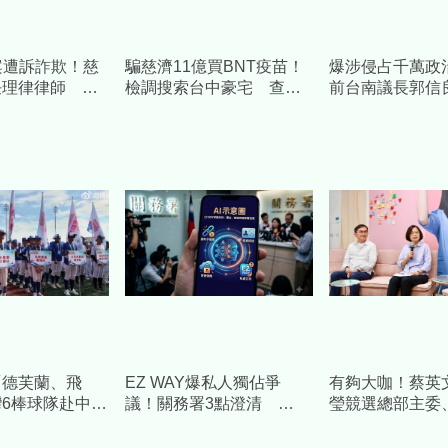
案遭訴詐欺！慈
騙慈濟11億買BNT疫苗！
爆涉侵占千萬政
任理律律師 將
檢調搜索台中豪宅 查扣
前台南議長郭信
施捍衛捐款人權
逾10億8千萬犯罪所得
款補個人債缺」
求重刑
「德芙蘭、飛
EZ WAY爆私人獨佔爭
有夠大咖！蔡英
6棒球隊赴中交
議！關務署3點澄清
瑩競選總部主委
 陸委會發聲警
Cheap重砲酸：火上加油
出任總幹事全力