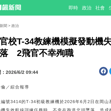
即時
政治
社會
時新聞
政治
官校T-34教練機模擬發動機
落 2飛官不幸殉職
026/6/2 09:44
怡倫／綜合報導
編號3414的T-34初級教練機於2026年6月2日在岡
動機失效航線訓練任務時，不幸在跑道北頭墜落，造成