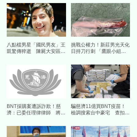
八點檔男星「國民男友」王
挑戰公權力！新莊男光天化
凱驚傳猝逝 陳屍大安區住
日持刀行刺 「鷹眼小組」
處享年43歲
出動1小時內火速逮人
BNT採購案遭訴詐欺！慈
騙慈濟11億買BNT疫苗！
濟：已委任理律律師 將採
檢調搜索台中豪宅 查扣逾
必要措施捍衛捐款人權益
10億8千萬犯罪所得