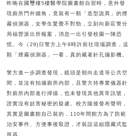
昨晚在國璽樓5樓醫學院圖書館自習時，意外發
現廁所門外牆角，竟裝有一顆「造型詭異」的煙
霧偵測器，女學生驚覺不對勁，立刻向新莊警分
局福營派出所報案，消息一出引發校園一陣恐
慌。今（29)日警方上午8時許前往現場調查，這
顆「煙霧偵測器」一看，真的藏著針孔攝影機。
警方進一步調查發現，鏡頭是朝向走道等公共空
間，並沒有拍攝廁所內部，且警方持專業儀器針
對廁所內部進行掃描，也未發現其他異常訊號，
證實沒有妨害秘密的疑慮。校方隨後發布聲明，
其實是圖書館自己裝的，110年間館方為了防範
治安事件、方便事後取證，才裝設這組隱藏式監
視器。