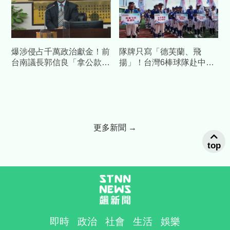
爆涉侵占千萬政治獻金！前
隊牌只寫「德芙蘭、飛
台南議長郭信良「拿公款補
揚」！台灣6棒球隊赴中交
個人債缺」 檢方起訴求重
流藏校名 陸委會發聲警告
刑
更多新聞 →
top
即時
政治
社會
生活
娛樂