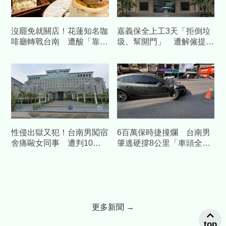
沒罷免就關店！花蓮知名咖
嘉義保全上工3天「拒倒垃
啡廳轉戰台南 遭酸「靠補
圾、幫開門」 遭解僱提告
助造謠」怒提告
結果曝光
性侵出獄又犯！台南男闖宿
6百萬保時捷撞爛 台南男
舍痛毆女同事 遭判10
肇逃硬撐8公里「車頭全
年、賠百萬
毀」落網
更多新聞 →
top