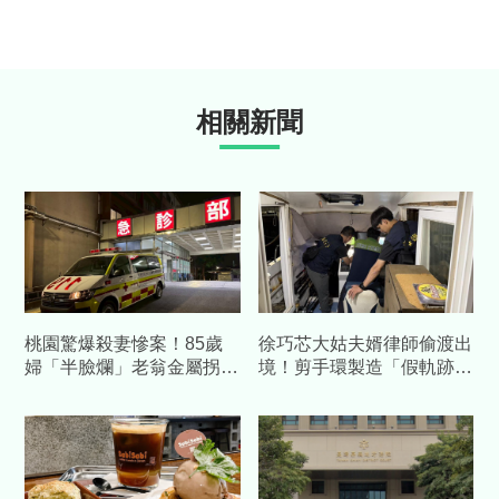
相關新聞
桃園驚爆殺妻慘案！85歲
徐巧芯大姑夫婿律師偷渡出
婦「半臉爛」老翁金屬拐杖
境！剪手環製造「假軌跡」
行兇 自首吐心聲：不堪長
跑了...媽也被通緝 檢起訴
期碎念
偷渡集團