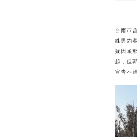
台南市
姓男釣
疑因頭
起，但
宣告不