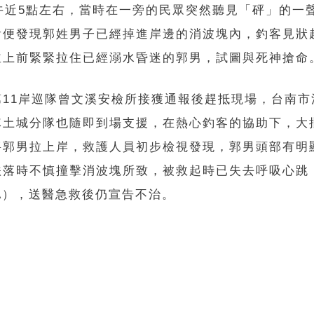
下午近5點左右，當時在一旁的民眾突然聽見「砰」的一
看便發現郭姓男子已經掉進岸邊的消波塊內，釣客見狀
並上前緊緊拉住已經溺水昏迷的郭男，試圖與死神搶命
第11岸巡隊曾文溪安檢所接獲通報後趕抵現場，台南市
隊土城分隊也隨即到場支援，在熱心釣客的協助下，大
將郭男拉上岸，救護人員初步檢視發現，郭男頭部有明
跌落時不慎撞擊消波塊所致，被救起時已失去呼吸心跳
A），送醫急救後仍宣告不治。