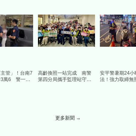
主管」！台南7
高齡換照一站完成 南警
安平警暑期24小
3萬6 警一通
第四分局攜手監理站守護
法！強力取締無
愛情粉紅泡泡
長者行車安全
駕及交通違規
更多新聞 →