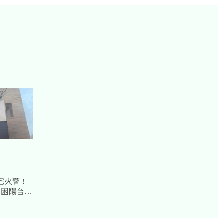
宅火警！
受困陽台
救