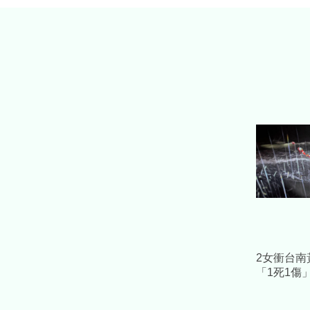
2女衝台南
「1死1傷
當時狀況