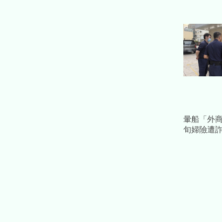
暈船「外商
旬婦險遭詐
電話戳破