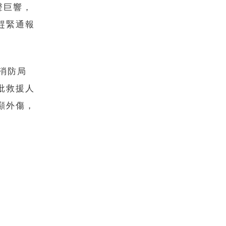
聲巨響，
趕緊通報
。
消防局
批救援人
顯外傷，