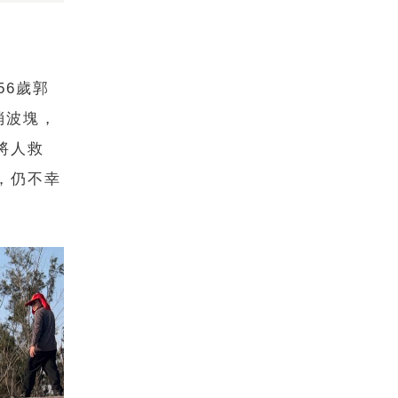
56歲郭
消波塊，
將人救
，仍不幸