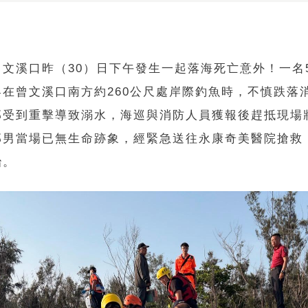
曾文溪口昨（30）日下午發生一起落海死亡意外！一名
客在曾文溪口南方約260公尺處岸際釣魚時，不慎跌落
部受到重擊導致溺水，海巡與消防人員獲報後趕抵現場
郭男當場已無生命跡象，經緊急送往永康奇美醫院搶救
治。