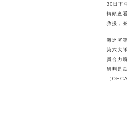
30日
轉頭查
救援，
海巡署
第六大
員合力
研判是
（OHC