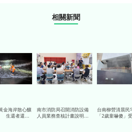
相關新聞
黃金海岸散心釀
南市消防局召開消防設備
台南柳營清晨民
」 生還者還原
人員業務查核計畫說明
「2歲童嚇傻」
會 強化執業管理、提升
一家四口平安獲
消防安全品質