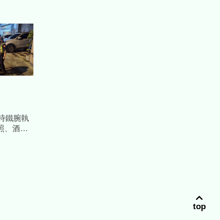
時鐵腕執
照、酒毒
top