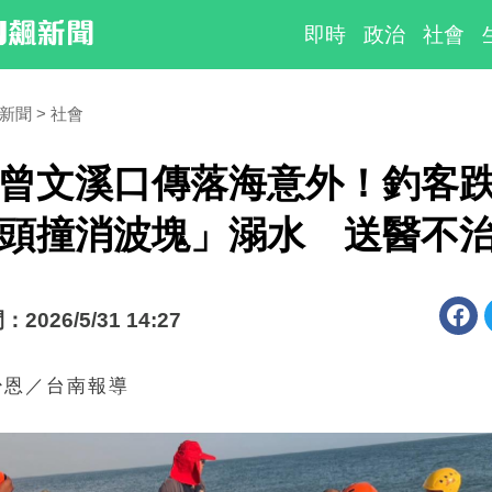
即時
政治
社會
時新聞
社會
曾文溪口傳落海意外！釣客
頭撞消波塊」溺水 送醫不
026/5/31 14:27
少恩／台南報導