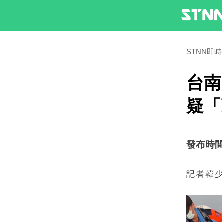
STNN即
台南
疑「
發布時間：2
記者韓