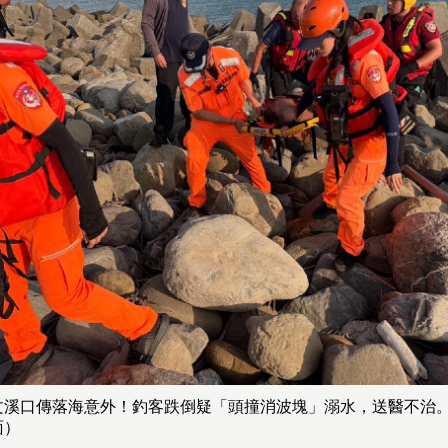
文溪口傳落海意外！釣客跌倒疑「頭撞消波塊」溺水，送醫不治
面）