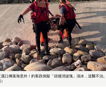
文溪口傳落海意外！釣客跌倒疑「頭撞消波塊」溺水，送醫不治
面）