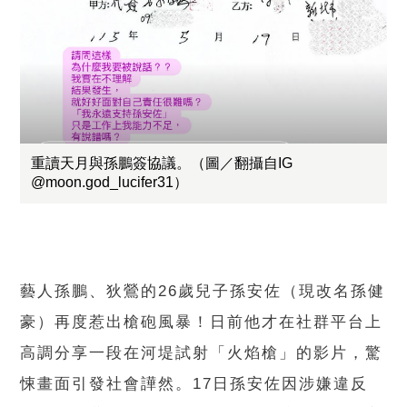
重讀天月與孫鵬簽協議。（圖／翻攝自IG
@moon.god_lucifer31）
藝人孫鵬、狄鶯的26歲兒子孫安佐（現改名孫健
豪）再度惹出槍砲風暴！日前他才在社群平台上
高調分享一段在河堤試射「火焰槍」的影片，驚
悚畫面引發社會譁然。17日孫安佐因涉嫌違反