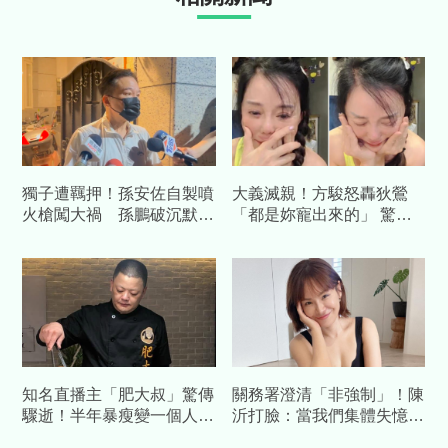
獨子遭羈押！孫安佐自製噴
大義滅親！方駿怒轟狄鶯
火槍闖大禍 孫鵬破沉默認
「都是妳寵出來的」 驚爆
了「曾嚴厲警告」：他還是
孫安佐和她睡到15歲
去拍
知名直播主「肥大叔」驚傳
關務署澄清「非強制」！陳
驟逝！半年暴瘦變一個人
沂打臉：當我們集體失憶？
才宣布休播…粉專證實離世
再嗆：馬英九時代早被罵慘