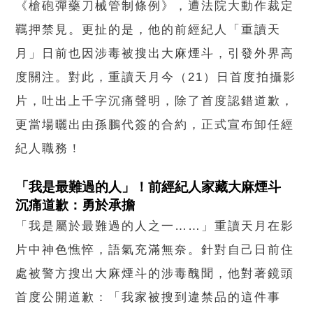
《槍砲彈藥刀械管制條例》，遭法院大動作裁定
羈押禁見。更扯的是，他的前經紀人「重讀天
月」日前也因涉毒被搜出大麻煙斗，引發外界高
度關注。對此，重讀天月今（21）日首度拍攝影
片，吐出上千字沉痛聲明，除了首度認錯道歉，
更當場曬出由孫鵬代簽的合約，正式宣布卸任經
紀人職務！
「我是最難過的人」！前經紀人家藏大麻煙斗
沉痛道歉：勇於承擔
「我是屬於最難過的人之一……」重讀天月在影
片中神色憔悴，語氣充滿無奈。針對自己日前住
處被警方搜出大麻煙斗的涉毒醜聞，他對著鏡頭
首度公開道歉：「我家被搜到違禁品的這件事