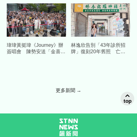
噩耗
瑋瑋黃挺瑋《Journey》辦
林逸欣告別「43年診所招
簽唱會 陳勢安送「金喜」
牌」復刻20年舊照 亡父
加持祝福
身影惹鼻酸
更多新聞 →
top