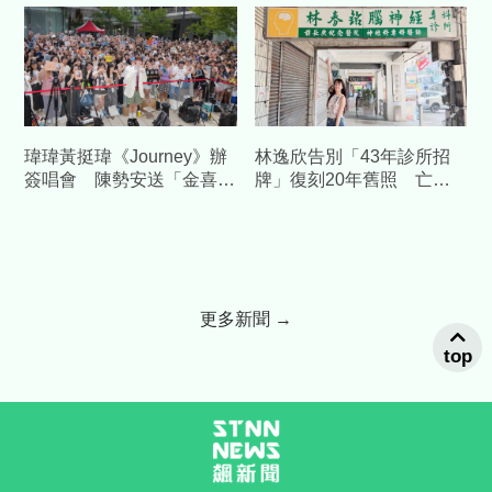
瑋瑋黃挺瑋《Journey》辦
林逸欣告別「43年診所招
簽唱會 陳勢安送「金喜」
牌」復刻20年舊照 亡父
加持祝福
身影惹鼻酸
更多新聞 →
top