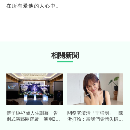
在所有愛他的人心中。
相關新聞
傅子純47歲人生謝幕！告
關務署澄清「非強制」！陳
別式演藝圈齊聚 淚別24
沂打臉：當我們集體失憶？
年經典身影
再嗆：馬英九時代早被罵慘