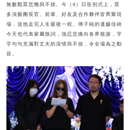
無數觀眾悲慟與不捨。今（4）日告別式上，眾
多演藝圈長官、前輩、好友及合作夥伴皆齊聚現
場，送他走完人生最後一程。傅子純的遺孀佳綺
今天也代表家屬致詞，強忍悲痛向各界致謝，字
字句句充滿對丈夫的深情與不捨，令全場為之動
容。