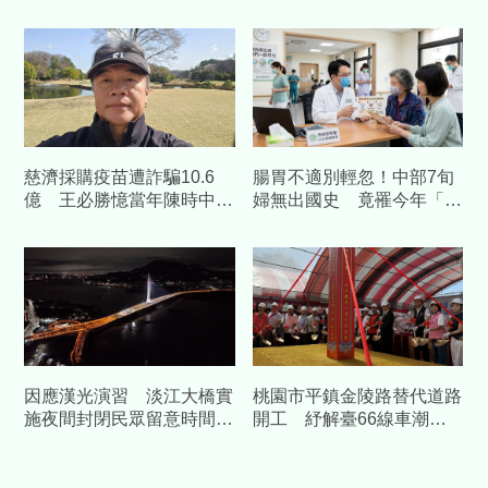
科技 預估帶動數十億產值
技打造「沉浸式」防災場域
慈濟採購疫苗遭詐騙10.6
腸胃不適別輕忽！中部7旬
億 王必勝憶當年陳時中睿
婦無出國史 竟罹今年「首
智
例本土傷寒」
因應漢光演習 淡江大橋實
桃園市平鎮金陵路替代道路
施夜間封閉民眾留意時間改
開工 紓解臺66線車潮中
道
央補助1.58億元