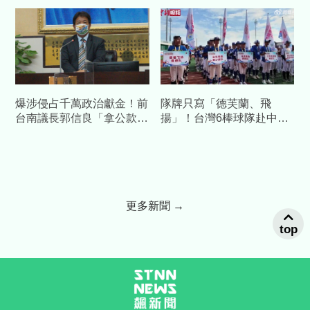
爆涉侵占千萬政治獻金！前
隊牌只寫「德芙蘭、飛
台南議長郭信良「拿公款補
揚」！台灣6棒球隊赴中交
個人債缺」 檢方起訴求重
流藏校名 陸委會發聲警告
刑
更多新聞 →
top