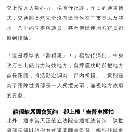
套上投入大量心力。楊智伃批評，昨日的通車儀
式，交通部竟然完全沒有邀請侯友宜市長以及淡
水、八里的立委與議員，甚至傳出連地方官員都
遭到排除。
「這是標準的『割稻尾』！」楊智伃痛批，中央
政府在出錢出力時找地方，剪綵慶功時卻把地方
首長踢開，將活動定調為「部內祈福」，實則是
為了讓陳世凱部長一人獨攬光環，無視地方政府
的貢獻。
請假缺席國會質詢 卻上橋「吉普車擺拍」
此外，通車當天正值立法院交通組總質詢，陳世
凱部長卻以請假方式避開國會監督。楊智伃與多