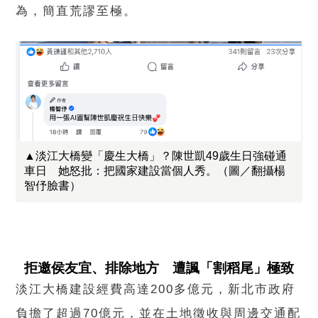
為，簡直荒謬至極。
▲淡江大橋變「慶生大橋」？陳世凱49歲生日強碰通
車日 她怒批：把國家建設當個人秀。（圖／翻攝楊
智伃臉書）
拒邀侯友宜、排除地方 遭諷「割稻尾」極致
淡江大橋建設經費高達200多億元，新北市政府
負擔了超過70億元，並在土地徵收與周邊交通配