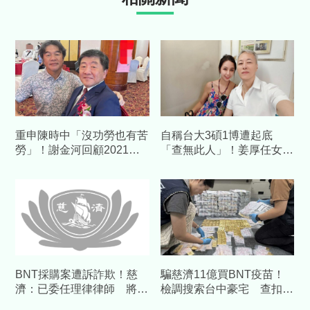
重申陳時中「沒功勞也有苦
自稱台大3碩1博遭起底
勞」！謝金河回顧2021疫
「查無此人」！姜厚任女友
苗荒：有人顛倒黑白令人痛
不忍了 臉書764字長文大
心
談「邏輯」反擊：接近真相
BNT採購案遭訴詐欺！慈
騙慈濟11億買BNT疫苗！
濟：已委任理律律師 將採
檢調搜索台中豪宅 查扣逾
必要措施捍衛捐款人權益
10億8千萬犯罪所得