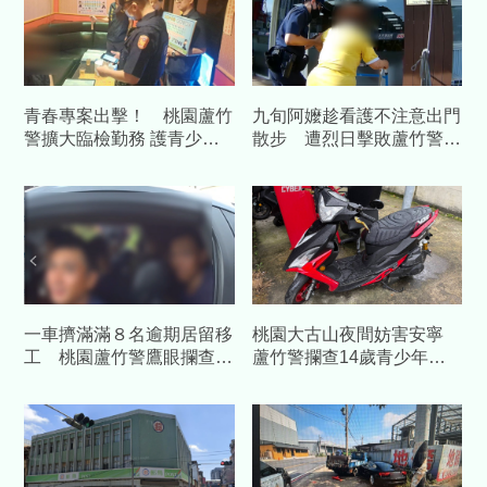
青春專案出擊！ 桃園蘆竹
九旬阿嬤趁看護不注意出門
警擴大臨檢勤務 護青少年
散步 遭烈日擊敗蘆竹警溫
暑期安全
馨護送返家
一車擠滿滿８名逾期居留移
桃園大古山夜間妨害安寧
工 桃園蘆竹警鷹眼攔查車
蘆竹警攔查14歲青少年無
輛一個都跑不掉
照駕駛依法嚴辦