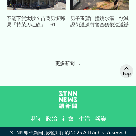
不滿下貨太吵？苗栗男衝郵
男子毒駕自撞跳水溝 欲滅
局「持菜刀狂砍」 61歲
證仍遭蘆竹警查獲依法送辦
郵務士慘死血泊
更多新聞 →
top
即時
政治
社會
生活
娛樂
STNN即時新聞 版權所有 Ⓒ 2025 All Rights Reserved