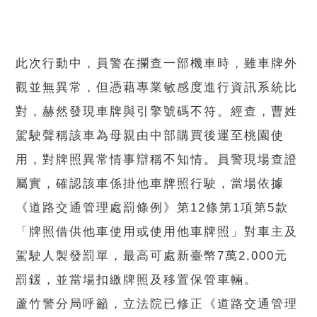
此次行動中，員警在攔查一部機車時，雖車牌外
觀並無異常，但憑藉專業敏感度進行資訊系統比
對，赫然發現車牌與引擎號碼不符。經查，曹姓
駕駛聲稱該車為母親由中部購買後運至桃園使
用，對牌照異常情事辯稱不知情。員警現場查證
屬實，確認該車係掛他車牌照行駛，當場依據
《道路交通管理處罰條例》第12條第1項第5款
「牌照借供他車使用或使用他車牌照」對車主及
駕駛人製發罰單，最高可處新臺幣7萬2,000元
罰鍰，並當場扣繳牌照及移置保管車輛。
蘆竹警分局呼籲，立法院已修正《道路交通管理