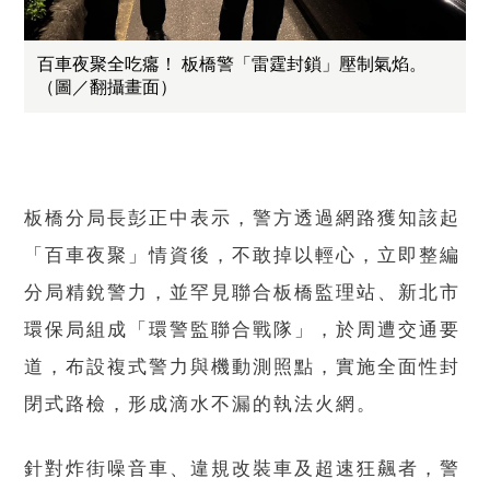
百車夜聚全吃癟！ 板橋警「雷霆封鎖」壓制氣焰。
（圖／翻攝畫面）
板橋分局長彭正中表示，警方透過網路獲知該起
「百車夜聚」情資後，不敢掉以輕心，立即整編
分局精銳警力，並罕見聯合板橋監理站、新北市
環保局組成「環警監聯合戰隊」，於周遭交通要
道，布設複式警力與機動測照點，實施全面性封
閉式路檢，形成滴水不漏的執法火網。
針對炸街噪音車、違規改裝車及超速狂飆者，警