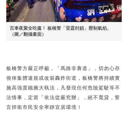
百車夜聚全吃癟！ 板橋警「雷霆封鎖」壓制氣焰。
（圖／翻攝畫面）
板橋警方嚴正呼籲，「馬路非賽道」，切勿心存
僥倖集體違規或改裝轟炸街道，板橋警將持續實
施高強度鐵腕大執法，凡發現任何危險駕駛等不
法情事，定當「依法從嚴究辦」，絕不寬貸，誓
言捍衛市民安全寧靜宜居環境！