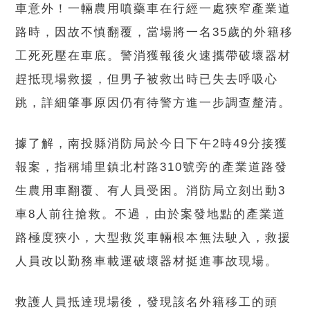
車意外！一輛農用噴藥車在行經一處狹窄產業道
路時，因故不慎翻覆，當場將一名35歲的外籍移
工死死壓在車底。警消獲報後火速攜帶破壞器材
趕抵現場救援，但男子被救出時已失去呼吸心
跳，詳細肇事原因仍有待警方進一步調查釐清。
據了解，南投縣消防局於今日下午2時49分接獲
報案，指稱埔里鎮北村路310號旁的產業道路發
生農用車翻覆、有人員受困。消防局立刻出動3
車8人前往搶救。不過，由於案發地點的產業道
路極度狹小，大型救災車輛根本無法駛入，救援
人員改以勤務車載運破壞器材挺進事故現場。
救護人員抵達現場後，發現該名外籍移工的頭