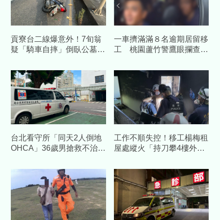
貢寮台二線爆意外！7旬翁
一車擠滿滿８名逾期居留移
疑「騎車自摔」倒臥公墓
工 桃園蘆竹警鷹眼攔查車
旁 無呼吸心跳送醫
輛一個都跑不掉
台北看守所「同天2人倒地
工作不順失控！移工楊梅租
OHCA」36歲男搶救不治
屋處縱火「持刀攀4樓外
北所回應了
牆」驚恐現場曝