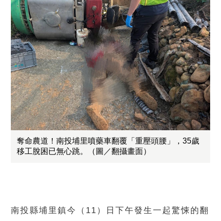
奪命農道！南投埔里噴藥車翻覆「重壓頭腰」，35歲
移工脫困已無心跳。（圖／翻攝畫面）
南投縣埔里鎮今（11）日下午發生一起驚悚的翻