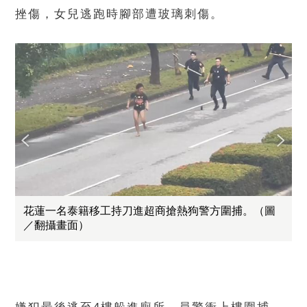
挫傷，女兒逃跑時腳部遭玻璃刺傷。
花蓮一名泰籍移工持刀進超商搶熱狗警方圍捕。（圖
／翻攝畫面）