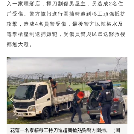
入一家理髮店，揮刀劃傷男屋主，另造成2名住
戶受傷。警方據報進行圍捕時遭到移工頑強扺抗
攻擊，造成4名員警受傷，最後警方以辣椒水及
電擊槍壓制逮捕嫌犯，受傷員警與民眾送醫救後
都無大礙。
花蓮一名泰籍移工持刀進超商搶熱狗警方圍捕。（圖