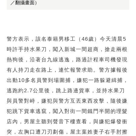
／翻攝畫面）
警方表示，該名泰籍男移工（46歲）今天清晨5
時許手持水果刀，闖入新城一間超商，搶走兩根
熱狗後，沿著台九線逃逸，路過計程車司機發現
有人持刀走在路上，連忙報警求助。警方據報後
出動10多名員警到場圍捕，嫌犯一路躲避緝捕，
逃跑約2.7公里後，跳上路邊貨車，並持水果刀
與員警對峙，嫌犯與警方互丟東西攻擊，隨後嫌
犯跳下貨車逃竄，闖入對街一間鐵門半開的理髮
店內，男屋主聽到聲音下樓查看，與嫌犯爆發衝
突，左胸口遭刀刃劃傷，屋主葉姓妻子右手肘擦