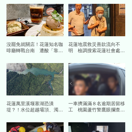
沒罷免就關店！花蓮知名咖
花蓮地震救災善款流向不
啡廳轉戰台南 遭酸「靠補
明 檢調搜索花蓮社會處
助造謠」怒提告
處長陳加富40萬交保
花蓮萬里溪堰塞湖恐潰
一車擠滿滿８名逾期居留移
堤？！水位超越壩頂、濁水
工 桃園蘆竹警鷹眼攔查車
湧出 最新受災影響評估曝
輛一個都跑不掉
光