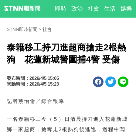
即時
政治
社會
生活
娛樂
STNN即時新聞
社會
泰籍移工持刀進超商搶走2根熱
狗 花蓮新城警圍捕4警 受傷
發布時間：2026/4/5 15:05
異動時間：2026/4/5 15:23
記者蔡怡倫／綜合報導
一名泰籍移工今（５）日清晨持刀進入花蓮新城
鄉一家超商，搶奪走2根熱狗後逃逸，過程中闖