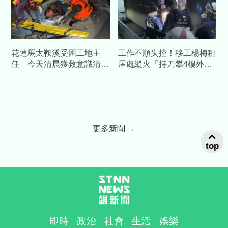
花蓮馬太鞍溪受困工地主
工作不順失控！移工楊梅租
任 今天清晨獲救意識清楚
屋處縱火「持刀攀4樓外
送醫治療
牆」驚恐現場曝
更多新聞 →
top
即時
政治
社會
生活
娛樂