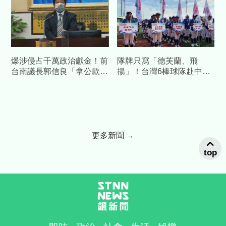
爆涉侵占千萬政治獻金！前
隊牌只寫「德芙蘭、飛
台南議長郭信良「拿公款補
揚」！台灣6棒球隊赴中交
個人債缺」 檢方起訴求重
流藏校名 陸委會發聲警告
刑
更多新聞 →
top