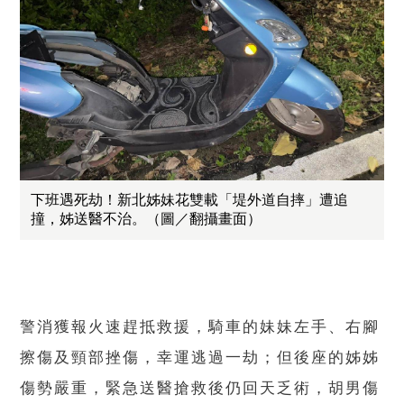
下班遇死劫！新北姊妹花雙載「堤外道自摔」遭追
撞，姊送醫不治。（圖／翻攝畫面）
警消獲報火速趕抵救援，騎車的妹妹左手、右腳
擦傷及頸部挫傷，幸運逃過一劫；但後座的姊姊
傷勢嚴重，緊急送醫搶救後仍回天乏術，胡男傷