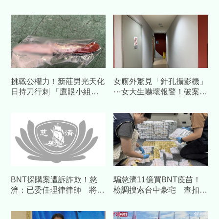
挑戰公權力！新莊男光天化
女廁外驚見「針孔攝影機」
日持刀行刺 「鷹眼小組」
⋯女大生嚇壞報警！破案了
出動1小時內火速逮人
竟是輔大裝的
BNT採購案遭訴詐欺！慈
騙慈濟11億買BNT疫苗！
濟：已委任理律律師 將採
檢調搜索台中豪宅 查扣逾
必要措施捍衛捐款人權益
10億8千萬犯罪所得