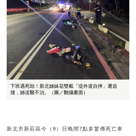
下班遇死劫！新北姊妹花雙載「堤外道自摔」遭追
撞，姊送醫不治。（圖／翻攝畫面）
新北市新莊區今（9）日晚間7點多驚傳死亡車