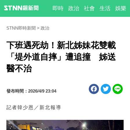
即時
政治
社會
生活
娛樂
STNN即時新聞
政治
下班遇死劫！新北姊妹花雙載
「堤外道自摔」遭追撞 姊送
醫不治
發布時間：2026/4/9 23:04
記者韓少恩／新北報導