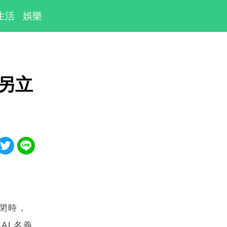
生活
娛樂
管另立
倒閉時，
AL名義