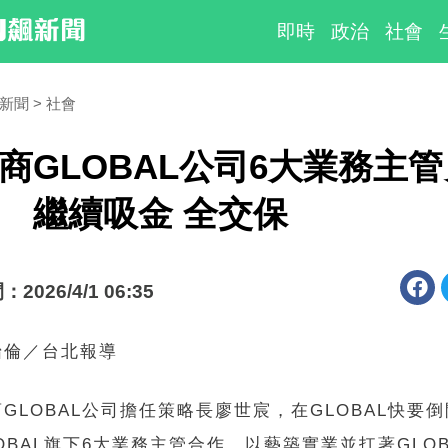
即時
政治
社會
時新聞
社會
商GLOBAL公司6大業務主
 繼續吸金 全交保
026/4/1 06:35
怡倫／台北報導
GLOBAL公司擔任策略長廖世宸，在GLOBAL快要
OBAL旗下6大業務主管合作，以藝築實業並扛著GLOB