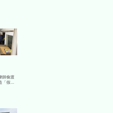
律師偷渡
造「假軌
也被通緝