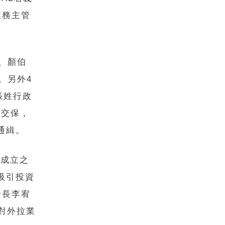
業務主管
、顏伯
。另外4
張姓行政
元交保，
通緝。
，成立之
吸引投資
行長李宥
對外拉業