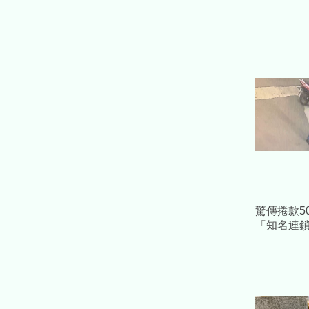
驚傳捲款5
「知名連
夫妻落跑 
償無門