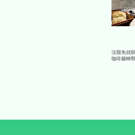
沒罷免就
咖啡廳轉
「靠補助