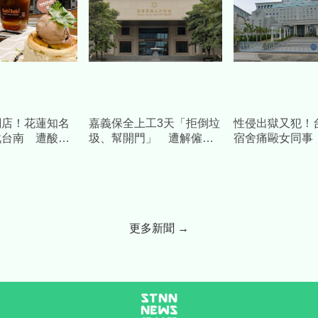
關店！花蓮知名
嘉義保全上工3天「拒倒垃
性侵出獄又犯！
戰台南 遭酸
圾、幫開門」 遭解僱提
宿舍痛毆女同事 
造謠」怒提告
告結果曝光
年、賠百萬
更多新聞 →