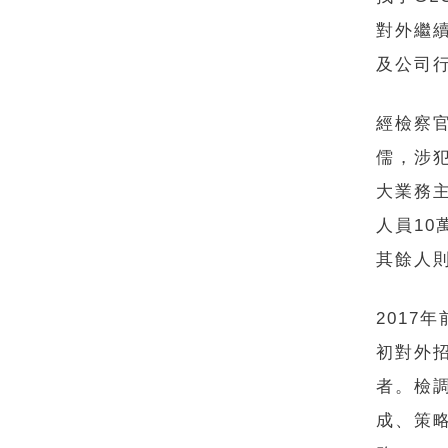
對外繼
及公司
經檢察
儒，涉
大業務
人員10
其餘人
2017
初對外
者。檢
成、策略