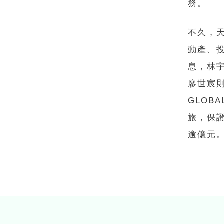
務。
不久，
動產、投
息，林
廖世宸則
GLOB
旅，保證
逾億元