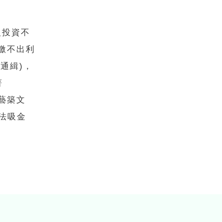
入投資不
繳不出利
通緝)，
著
藝築文
違法吸金