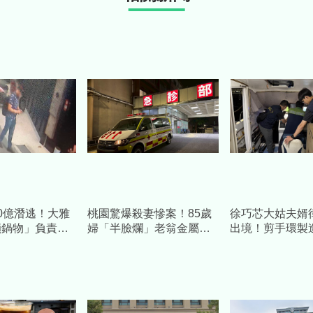
0億潛逃！大雅
桃園驚爆殺妻慘案！85歲
徐巧芯大姑夫婿
鎖鍋物」負責人
婦「半臉爛」老翁金屬拐
出境！剪手環製
339人受害慘求
杖行兇 自首吐心聲：不
跡」跑了...媽
堪長期碎念
檢起訴偷渡集團