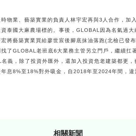
天時物業、藝築實業的負責人林宇宏再與3人合作，加
資泰國大麻農場標的。事後，GLOBAL因為名氣過大
宇宏將藝築實業買給廖世宸後腳底抹油落跑(北檢已發布
找了GLOBAL老班底6大業務主管另立門戶，繼續扛
AL名義，除了投資外匯外，還加入投資危老建築都更，
年息8%至18%對外吸金，自2018年至2024年間，
。
相關新聞