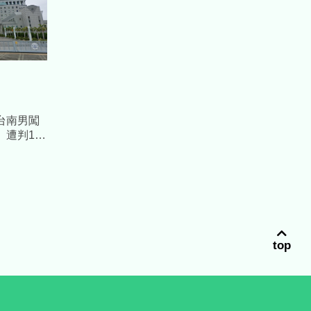
台南男闖
遭判10
top