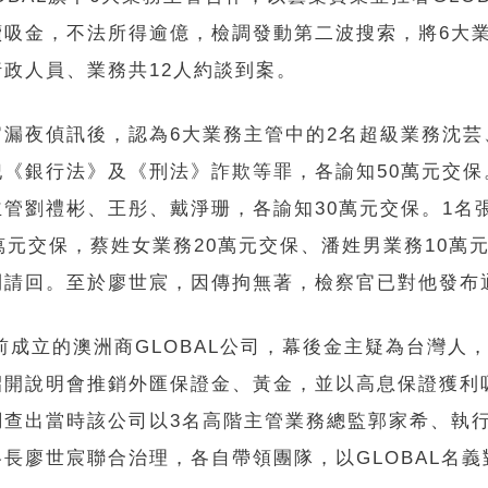
續吸金，不法所得逾億，檢調發動第二波搜索，將6大
行政人員、業務共12人約談到案。
官漏夜偵訊後，認為6大業務主管中的2名超級業務沈芸
犯《銀行法》及《刑法》詐欺等罪，各諭知50萬元交保
主管劉禮彬、王彤、戴淨珊，各諭知30萬元交保。1名
萬元交保，蔡姓女業務20萬元交保、潘姓男業務10萬
則請回。至於廖世宸，因傳拘無著，檢察官已對他發布
年前成立的澳洲商GLOBAL公司，幕後金主疑為台灣人
招開說明會推銷外匯保證金、黃金，並以高息保證獲利
調查出當時該公司以3名高階主管業務總監郭家希、執
長廖世宸聯合治理，各自帶領團隊，以GLOBAL名義