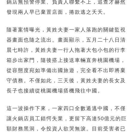
鍋店無預警停業、負責人聯繫不上，追查才赫然
發現兩人早已棄置店面，捲款逃之夭夭。
隨著案情曝光，黃姓夫妻一家人落跑的關鍵監視
器畫面也隨之流出。畫面顯示，五月二十八日清
晨七時許，黃姓夫妻一行人拖著大包小包的行李
箱步出家門，隨後搭上接送車輛直奔桃園機場，
從容態度宛如準備出國旅遊，完全看不出即將棄
守債務。不僅如此，三天後，黃姓夫妻的長女及
長子也接續從桃園機場搭機飛往中國。
這一波操作下來，一家四口全數遁逃中國，不僅
讓火鍋店員工錯愕失業，更留下高達50億元的巨
額財務黑洞，令投資人欲哭無淚。目前受害者已