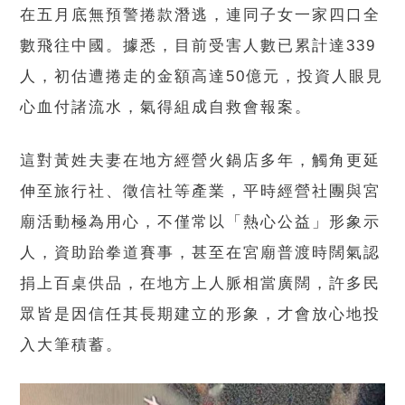
在五月底無預警捲款潛逃，連同子女一家四口全
數飛往中國。據悉，目前受害人數已累計達339
人，初估遭捲走的金額高達50億元，投資人眼見
心血付諸流水，氣得組成自救會報案。
這對黃姓夫妻在地方經營火鍋店多年，觸角更延
伸至旅行社、徵信社等產業，平時經營社團與宮
廟活動極為用心，不僅常以「熱心公益」形象示
人，資助跆拳道賽事，甚至在宮廟普渡時闊氣認
捐上百桌供品，在地方上人脈相當廣闊，許多民
眾皆是因信任其長期建立的形象，才會放心地投
入大筆積蓄。