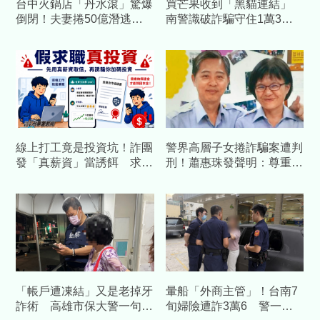
台中火鍋店「丹水滾」驚爆
買芒果收到「黑貓連結」
倒閉！夫妻捲50億潛逃大
南警識破詐騙守住1萬3千
陸「台中七期豪宅」被搜出
元
超過20筆
線上打工竟是投資坑！詐團
警界高層子女捲詐騙案遭判
發「真薪資」當誘餌 求職
刑！蕭惠珠發聲明：尊重判
反被騙走50萬！
決、女兒已汲取教訓
「帳戶遭凍結」又是老掉牙
暈船「外商主管」！台南7
詐術 高雄市保大警一句話
旬婦險遭詐3萬6 警一通