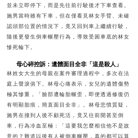
並未立即停下，而是先往前行駛後才下車查看。
施男當時雖有下車，但在僅看見林女手臂、未確
認頭部位置的情況下，竟又回到車上繼續行駛，
隨後更發生倒車輾壓行為，導致受困車底的林女
慘死輪下。
母心碎控訴：遺體面目全非「這是殺人」
林姓女大生的母親在案件審理過程中，多次在法
庭上聲淚俱下。林母心痛表示，女兒的遺體傷勢
極其慘重，「臉部遭輪胎輾歪，即便透過修復仍
有明顯胎痕，簡直面目全非」。林母悲憤質疑，
施男在撞到人後不顧死活，竟又往前開甚至倒
車，行為冷血至極：「這要我怎麼相信他不是故
意的？難道以後有人被倒車輾壓，真的都可以算