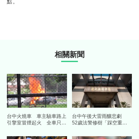
點。
相關新聞
台中火燒車 車主驗車路上
台中午後大雷雨釀悲劇
引擎室冒煙起火 全車只剩
52歲法警修樹「踩空重
骨架
摔」當場身亡