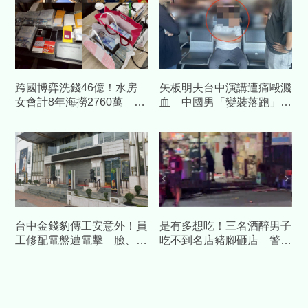
跨國博弈洗錢46億！水房
矢板明夫台中演講遭痛毆濺
女會計8年海撈2760萬 檢
血 中國男「變裝落跑」機
方怒求重刑
場遭逮收押
台中金錢豹傳工安意外！員
是有多想吃！三名酒醉男子
工修配電盤遭電擊 臉、手
吃不到名店豬腳砸店 警獲
25%三度灼傷
報速將人逮捕