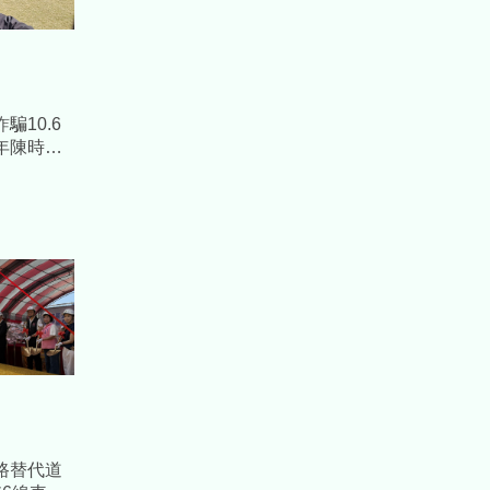
騙10.6
年陳時中
路替代道