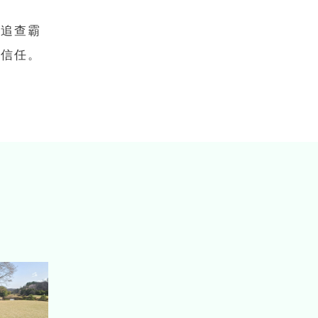
真追查霸
的信任。