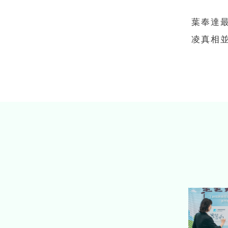
葉奉達最
凌真相並