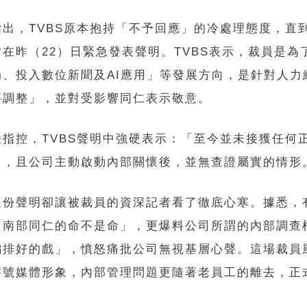
指出，TVBS原本抱持「不予回應」的冷處理態度，直
在昨（22）日緊急發表聲明。TVBS表示，裁員是為
局、投入數位新聞及AI應用」等發展方向，是針對人力
要調整」，並對受影響同仁表示敬意。
凌指控，TVBS聲明中強硬表示：「至今並未接獲任何
」，且公司主動啟動內部關懷後，並無查證屬實的情形
這份聲明卻讓被裁員的資深記者看了徹底心寒。據悉，
「南部同仁的命不是命」，更爆料公司所謂的內部調查
編排好的戲」，憤怒痛批公司無視基層心聲。這場裁員
字號媒體形象，內部管理問題更隨著老員工的離去，正