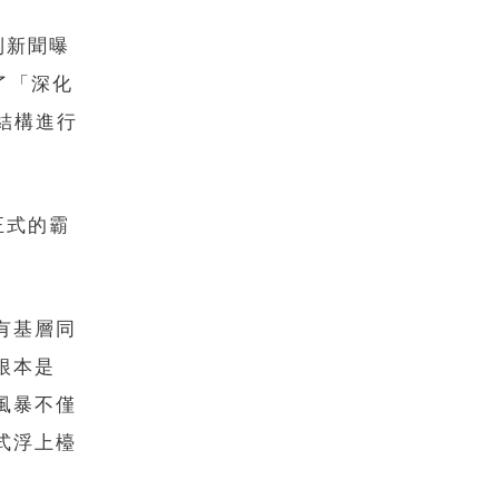
到新聞曝
了「深化
結構進行
正式的霸
。
有基層同
根本是
風暴不僅
式浮上檯