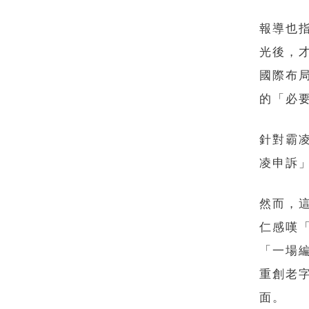
報導也
光後，才
國際布
的「必
針對霸
凌申訴
然而，
仁感嘆
「一場
重創老
面。