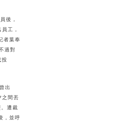
裁員後，
名員工，
記者葉奉
不過對
或投
就曾出
夕之間丟
烈。遭裁
凌，並呼
。