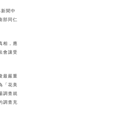
部新聞中
南部同仁
真相，應
法會讓受
凌最嚴重
為「花美
場調查就
的調查充