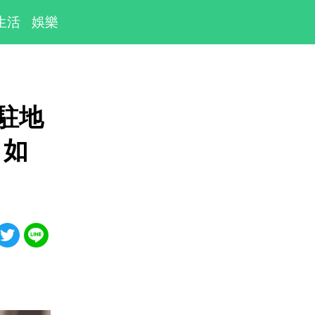
生活
娛樂
駐地
：如