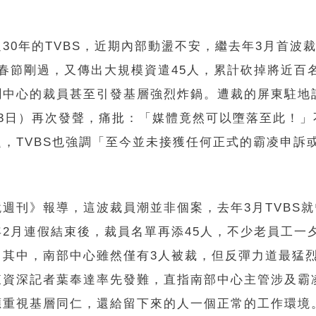
30年的TVBS，近期內部動盪不安，繼去年3月首波
月春節剛過，又傳出大規模資遣45人，累計砍掉將近百
聞中心的裁員甚至引發基層強烈炸鍋。遭裁的屏東駐地
23日）再次發聲，痛批：「媒體竟然可以墮落至此！」
題，TVBS也強調「至今並未接獲任何正式的霸凌申訴
鏡週刊》報導，這波裁員潮並非個案，去年3月TVBS
年2月連假結束後，裁員名單再添45人，不少老員工一
。其中，南部中心雖然僅有3人被裁，但反彈力道最猛
東資深記者葉奉達率先發難，直指南部中心主管涉及霸
應重視基層同仁，還給留下來的人一個正常的工作環境