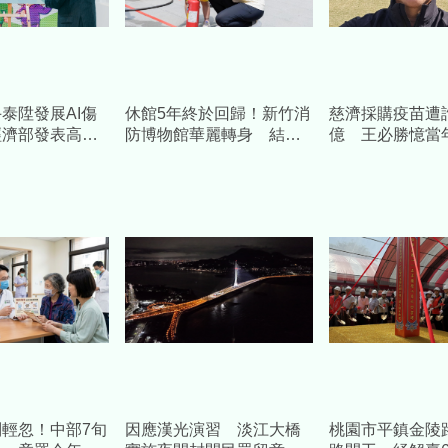
泰陞發展AI傷
休館5年終於回歸！新竹消
慈濟採購疫苗遭詐
經濟部發表高齡
防博物館華麗轉身 結合
億 王必勝憶當
預估帶動數十億
科技打造「沉浸式」防災
睿智
場域
輕忽！中部7旬
因應漢光演習 淡江大橋
桃園市平鎮金陵