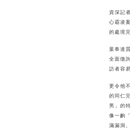
資深記者
心霸凌
的處境
葉奉達
全面徵
訪者容
更令他
的同仁
男」的
像一齣
滿漏洞