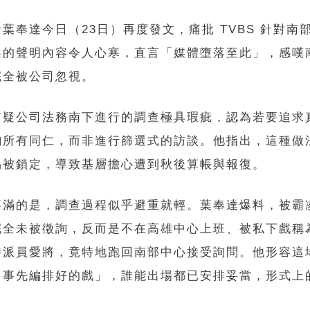
葉奉達今日（23日）再度發文，痛批 TVBS 針對南
案的聲明內容令人心寒，直言「媒體墮落至此」，感嘆
完全被公司忽視。
質疑公司法務南下進行的調查極具瑕疵，認為若要追求
詢所有同仁，而非進行篩選式的訪談。他指出，這種做
易被鎖定，導致基層擔心遭到秋後算帳與報復。
不滿的是，調查過程似乎避重就輕。葉奉達爆料，被霸
完全未被徵詢，反而是不在高雄中心上班、被私下戲稱
特派員愛將，竟特地跑回南部中心接受詢問。他形容這
「事先編排好的戲」，誰能出場都已安排妥當，形式上
。