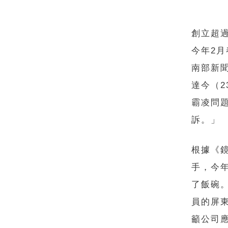
創立超過
今年2
南部新
達今（
霸凌問
訴。」
根據《
手，今
了飯碗
員的屏
籲公司