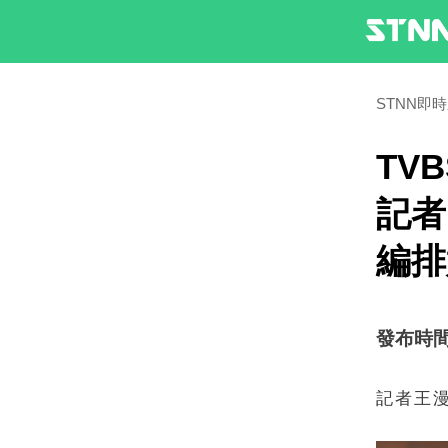
STNN即
TV
記者
編排
發布時間：2
記者王