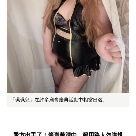
「珮珮兒」在許多廟會慶典活動中相當出名。
警方出手了！肇責釐清中、籲用路人勿違規