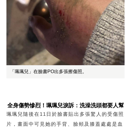
「珮珮兒」在臉書PO出多張擦傷照。
全身傷勢慘烈！珮珮兒淚訴：洗澡洗頭都要人幫
珮珮兒隨後在11日於臉書貼出多張驚人的受傷照
片，畫面中可見她的手背、臉頰及膝蓋處處是血