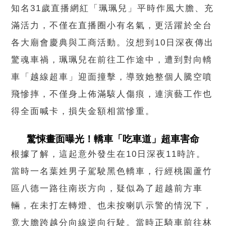
知名31歲直播網紅「珮珮兒」平時作風大膽、充
滿活力，不僅在直播圈小有名氣，更活躍於全台
各大廟會慶典與工商活動。沒想到10日深夜傳出
驚魂車禍，珮珮兒在前往工作途中，遭到對向轎
車「越線超車」迎面撞擊，導致她整個人騰空噴
飛慘摔，不僅身上佈滿駭人傷痕，連演藝工作也
得全面喊卡，損失金額相當慘重。
驚悚畫面曝光！轎車「吃車道」超車害命
根據了解，這起意外發生在10日深夜11時許。
當時一名葉姓男子駕駛黑色轎車，行經桃園蘆竹
區八德一路往南崁方向，疑似為了超越前方車
輛，在未打左轉燈、也未按喇叭示警的情況下，
竟大膽跨越分向線逆向行駛。當時正騎車前往林