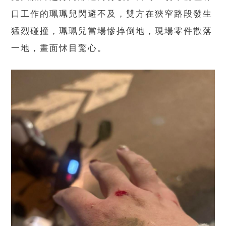
口工作的珮珮兒閃避不及，雙方在狹窄路段發生
猛烈碰撞，珮珮兒當場慘摔倒地，現場零件散落
一地，畫面怵目驚心。