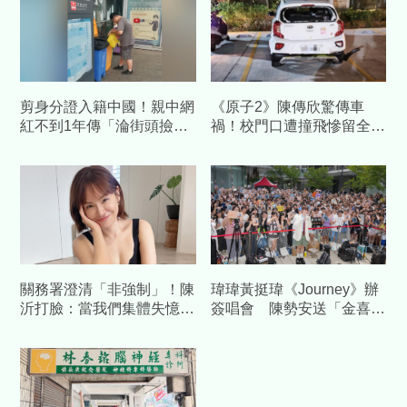
剪身分證入籍中國！親中網
《原子2》陳傳欣驚傳車
紅不到1年傳「淪街頭撿回
禍！校門口遭撞飛慘留全身
收」 網諷：晚了拾荒要排
傷 肇逃駕駛「超扯行徑」
隊
曝光
關務署澄清「非強制」！陳
瑋瑋黃挺瑋《Journey》辦
沂打臉：當我們集體失憶？
簽唱會 陳勢安送「金喜」
再嗆：馬英九時代早被罵慘
加持祝福