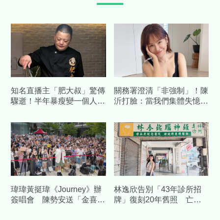
知名直播主「肥大叔」驚傳
關務署澄清「非強制」！陳
驟逝！半年暴瘦變一個人
沂打臉：當我們集體失憶？
才宣布休播…粉專證實離世
再嗆：馬英九時代早被罵慘
噩耗
瑋瑋黃挺瑋《Journey》辦
林逸欣告別「43年診所招
簽唱會 陳勢安送「金喜」
牌」復刻20年舊照 亡父
加持祝福
身影惹鼻酸