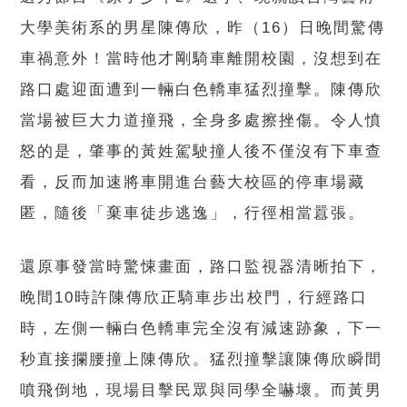
大學美術系的男星陳傳欣，昨（16）日晚間驚傳
車禍意外！當時他才剛騎車離開校園，沒想到在
路口處迎面遭到一輛白色轎車猛烈撞擊。陳傳欣
當場被巨大力道撞飛，全身多處擦挫傷。令人憤
怒的是，肇事的黃姓駕駛撞人後不僅沒有下車查
看，反而加速將車開進台藝大校區的停車場藏
匿，隨後「棄車徒步逃逸」，行徑相當囂張。
還原事發當時驚悚畫面，路口監視器清晰拍下，
晚間10時許陳傳欣正騎車步出校門，行經路口
時，左側一輛白色轎車完全沒有減速跡象，下一
秒直接攔腰撞上陳傳欣。猛烈撞擊讓陳傳欣瞬間
噴飛倒地，現場目擊民眾與同學全嚇壞。而黃男