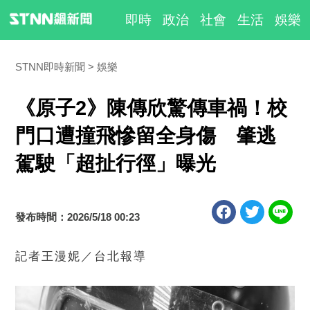
即時
政治
社會
生活
娛樂
STNN即時新聞
娛樂
《原子2》陳傳欣驚傳車禍！校
門口遭撞飛慘留全身傷 肇逃
駕駛「超扯行徑」曝光
發布時間：2026/5/18 00:23
記者王漫妮／台北報導