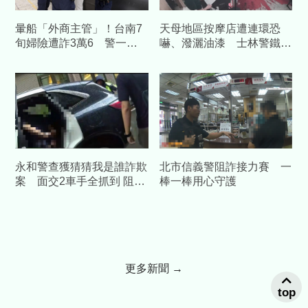
暈船「外商主管」！台南7
天母地區按摩店遭連環恐
旬婦險遭詐3萬6 警一通
嚇、潑灑油漆 士林警鐵腕
電話戳破愛情粉紅泡泡
掃蕩抓到底
永和警查獲猜猜我是誰詐欺
北市信義警阻詐接力賽 一
案 面交2車手全抓到 阻詐
棒一棒用心守護
65萬元血汗錢
更多新聞 →
top