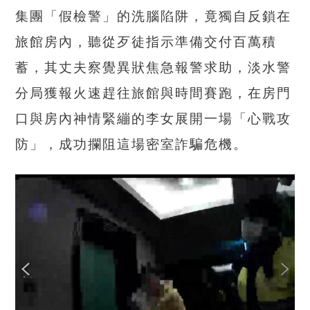
集團「假檢警」的洗腦陷阱，竟獨自反鎖在
旅館房內，聽從歹徒指示準備交付百萬積
蓄，其丈夫察覺異狀焦急報警求助，淡水警
分局獲報火速趕往旅館與時間賽跑，在房門
口與房內神情緊繃的李女展開一場「心戰攻
防」，成功攔阻這場密室詐騙危機。