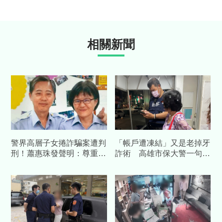
相關新聞
警界高層子女捲詐騙案遭判
「帳戶遭凍結」又是老掉牙
刑！蕭惠珠發聲明：尊重判
詐術 高雄市保大警一句話
決、女兒已汲取教訓
點醒婦人保住積蓄