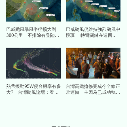
巴威颱風暴風半徑擴大到
巴威颱風仍維持強烈颱風中
380公里 不排除有登陸機
段班 轉彎關鍵在週四抵
會
達日本沖繩南方海域後
熱帶擾動95W侵台機率有多
台灣高鐵搶修完成今全線正
大? 台灣颱風論壇：看太
常運轉 主因為已成功執行
平洋高壓勢力
8成之電源模組更換後首度
異常