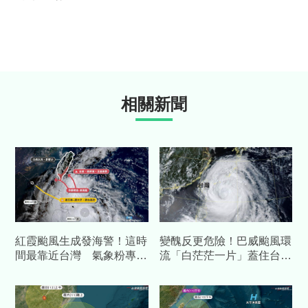
相關新聞
紅霞颱風生成發海警！這時
變醜反更危險！巴威颱風環
間最靠近台灣 氣象粉專警
流「白茫茫一片」蓋住台
告：2地區雨勢猛烈
灣 專家警告：千萬別輕忽