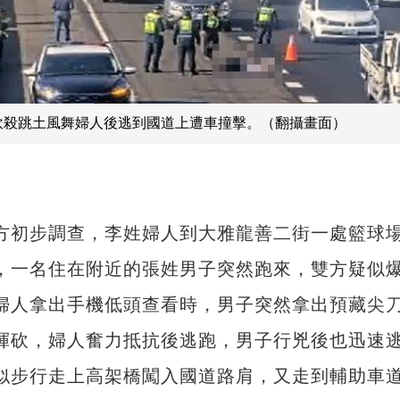
砍殺跳土風舞婦人後逃到國道上遭車撞擊。（翻攝畫面）
方初步調查，李姓婦人到大雅龍善二街一處籃球
，一名住在附近的張姓男子突然跑來，雙方疑似
婦人拿出手機低頭查看時，男子突然拿出預藏
尖
揮砍，婦人奮力抵抗後逃跑，男子行兇後也迅速
似步行走上高架橋闖入國道路肩，又走到輔助車