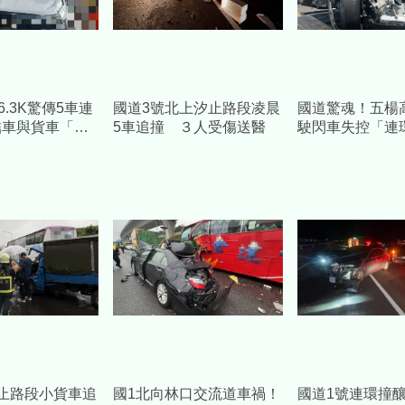
6.3K驚傳5車連
國道3號北上汐止路段凌晨
國道驚魂！五楊
結車與貨車「擠
5車追撞 ３人受傷送醫
駛閃車失控「連
2傷
車」 驚悚毀損
止路段小貨車追
國1北向林口交流道車禍！
國道1號連環撞釀