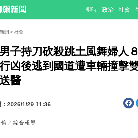
即時
政治
社會
時新聞
社會
男子持刀砍殺跳土風舞婦人
行凶後逃到國道遭車輛撞擊
送醫
026/1/29 11:36
怡倫／綜合報導