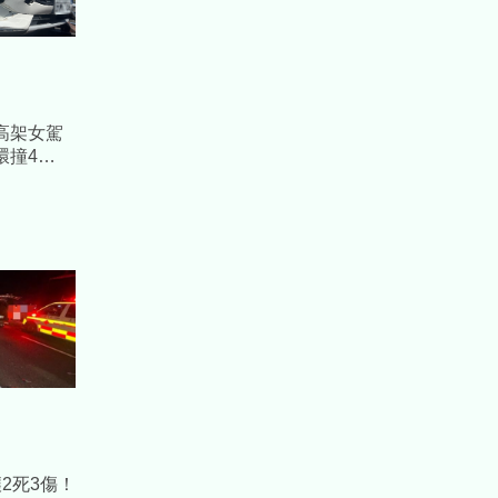
高架女駕
環撞4
畫面曝光
2死3傷！