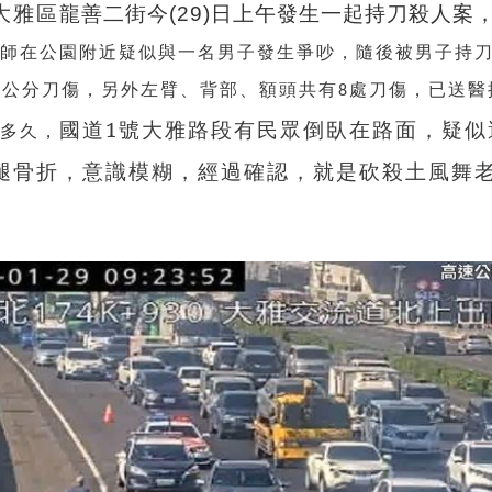
大雅區
龍善二街今(29)日上午發生一起持刀殺人案，
老師在公園附近疑似與一名男子發生爭吵，隨後被男子持
0公分刀傷，另外左臂、背部、額頭共有8處刀傷，已送醫
國道1號大雅路段有民眾倒臥在路面，疑似
沒多久，
腿骨折，意識模糊，經過確認，就是砍殺土風舞