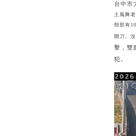
台中市
土風舞
頸部有1
開刀。
擊，雙
犯。