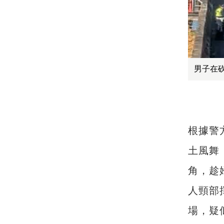
男子在
根據警
土風舞
角，趁
人頸部
場，疑