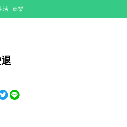
生活
娛樂
８
雙退