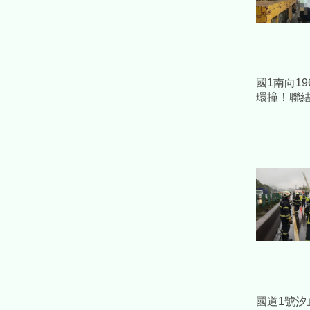
國1南向19
環撞！聯
成一團」釀
國道1號汐