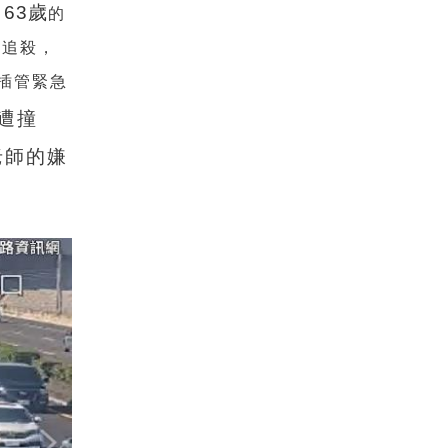
63歲
的
刀追殺，
插管緊急
遭撞
老師的嫌