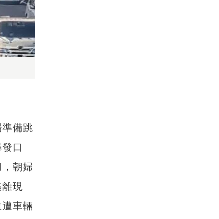
場準備跳
爆發口
刀
，朝婦
逃離現
道遭車輛